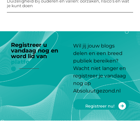
Duizeligheid bij ouderen en vallen: oorzaken, risico’s en wat
je kunt doen
Registreer u
Wil jij jouw blogs
vandaag nog en
delen en een breed
word lid van
ons
publiek bereiken?
platform
Wacht niet langer en
registreer je vandaag
nog op
Absoluutgezond.nl
Registreer nu!