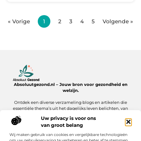
« Vorige
1
2
3
4
5
Volgende »
Absoluutgezond.nl – Jouw bron voor gezondheid en
welzijn.
Ontdek een diverse verzameling blogs en artikelen die
essentiële thema’s uit het dagelijks leven belichten, van
voeding en fitness tot mentale gezondheid en lifestyle.
Uw privacy is voor ons
van groot belang
Onze informatie
Wij maken gebruik van cookies en vergelijkbare technologieën
Backlinks Kopen: Hoe Jij Jouw Website Sneller naar de Top Brengt
Inkomsten Genereren met Mijn Website: Zo Zet Jij Jouw Online Platform Om in Geld
om uw gebruikservaring te verbeteren en beter af te stemmen