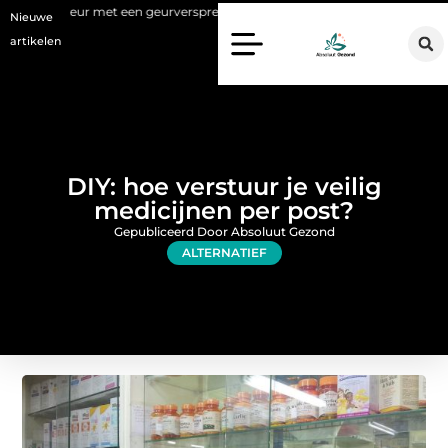
met een geurverspreider
Haaruitval aanpakken: wat een haartranspl
Nieuwe
artikelen
DIY: hoe verstuur je veilig
medicijnen per post?
Gepubliceerd Door Absoluut Gezond
ALTERNATIEF