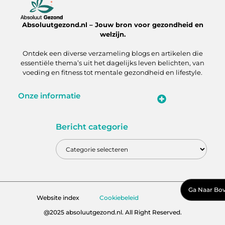
Absoluutgezond.nl – Jouw bron voor gezondheid en
welzijn.
Ontdek een diverse verzameling blogs en artikelen die
essentiële thema’s uit het dagelijks leven belichten, van
voeding en fitness tot mentale gezondheid en lifestyle.
Onze informatie
Backlinks Kopen: Hoe Jij Jouw Website Sneller naar de Top Brengt
Inkomsten Genereren met Mijn Website: Zo Zet Jij Jouw Online Platform Om in Geld
Bericht categorie
Ga Naar Bo
Website index
Cookiebeleid
@2025 absoluutgezond.nl. All Right Reserved.