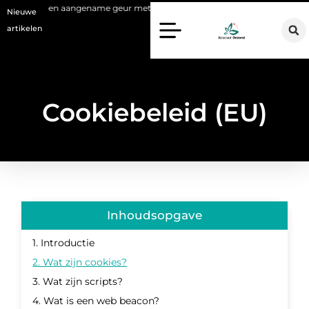
ruimte een aangename geur met een geurverspreider
Haaruitval aanp
Nieuwe
artikelen
Cookiebeleid (EU)
Inhoudsopgave
1. Introductie
2. Wat zijn cookies?
3. Wat zijn scripts?
4. Wat is een web beacon?