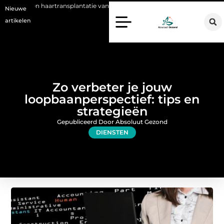
rtransplantatie vandaag de dag kan betekenen
Voordelen van een Sta
Nieuwe
artikelen
Zo verbeter je jouw
loopbaanperspectief: tips en
strategieën
Gepubliceerd Door Absoluut Gezond
DIENSTEN