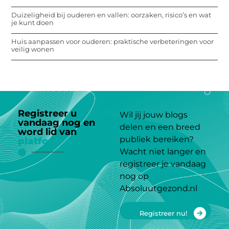
Duizeligheid bij ouderen en vallen: oorzaken, risico’s en wat
je kunt doen
Huis aanpassen voor ouderen: praktische verbeteringen voor
veilig wonen
Registreer u
Wil jij jouw blogs
vandaag nog en
delen en een breed
word lid van
ons
publiek bereiken?
platform
Wacht niet langer en
registreer je vandaag
nog op
Absoluutgezond.nl
Registreer nu!