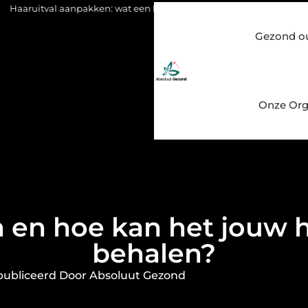
kken: wat een haartransplantatie vandaag de dag kan betekenen
Gezond o
Onze Org
n en hoe kan het jouw h
behalen?
ubliceerd Door Absoluut Gezond