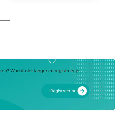
ken? Wacht niet langer en registreer je
Registreer nu!