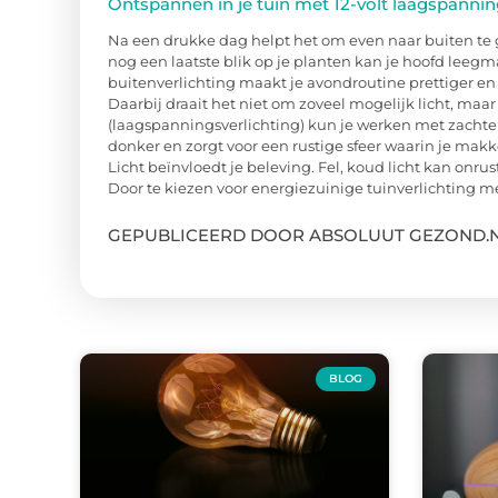
Ontspannen in je tuin met 12-volt laagspannin
Na een drukke dag helpt het om even naar buiten te g
nog een laatste blik op je planten kan je hoofd leegm
buitenverlichting maakt je avondroutine prettiger en v
Daarbij draait het niet om zoveel mogelijk licht, maar o
(laagspanningsverlichting) kun je werken met zachte
donker en zorgt voor een rustige sfeer waarin je makk
Licht beïnvloedt je beleving. Fel, koud licht kan onrus
Door te kiezen voor energiezuinige tuinverlichting met 
GEPUBLICEERD DOOR ABSOLUUT GEZOND.
BLOG