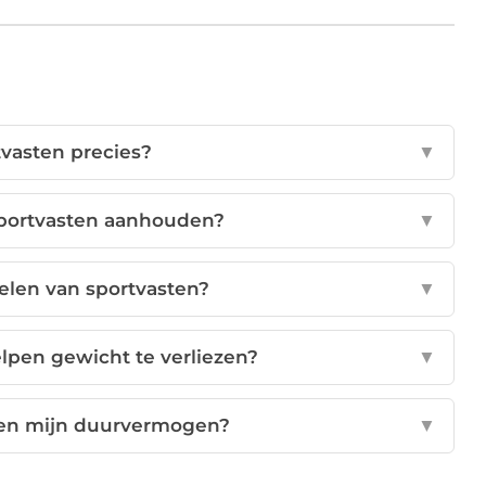
tvasten precies?
▼
sportvasten aanhouden?
▼
elen van sportvasten?
▼
lpen gewicht te verliezen?
▼
ten mijn duurvermogen?
▼