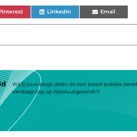
Pinterest
LinkedIn
Email
id
Wil jij jouw blogs delen en een breed publiek berei
vandaag nog op Absoluutgezond.nl