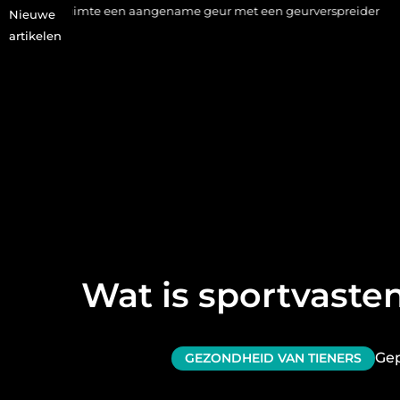
een aangename geur met een geurverspreider
Haaruitval aanpa
Nieuwe
artikelen
Wat is sportvaste
Gep
GEZONDHEID VAN TIENERS