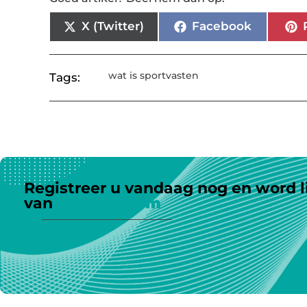
X (Twitter)
Facebook
wat is sportvasten
Tags:
Registreer u vandaag nog en word l
van
ons platform