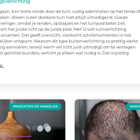
gsverlichting
aan. Een korte ronde door de tuin, rustig ademhalen op het terras of
aken. Alleen is een donkere tuin niet altijd uitnodigend. Goede
eiliger, omdat je randen, opstapjes en het tuinpad beter ziet.
m het juiste licht op de juiste plek. Met 12 volt tuinverlichting
 accenten. Dat geeft overzicht, voorkomt schrikmomenten in het
elijker ontspant. Waarom dit type buitenverlichting zo prettig werkt
tig aanvoelen, terwijl warm wit licht juist uitnodigt om te vertragen.
gerichte bundels, verlicht je alleen wat nodig is. Dat is prettig
NL
PRODUCTEN EN WINKELEN
VERO