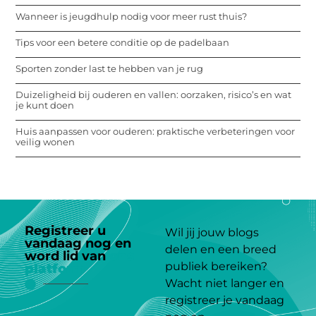
Wanneer is jeugdhulp nodig voor meer rust thuis?
Tips voor een betere conditie op de padelbaan
Sporten zonder last te hebben van je rug
Duizeligheid bij ouderen en vallen: oorzaken, risico’s en wat
je kunt doen
Huis aanpassen voor ouderen: praktische verbeteringen voor
veilig wonen
Registreer u
Wil jij jouw blogs
vandaag nog en
delen en een breed
word lid van
ons
publiek bereiken?
platform
Wacht niet langer en
registreer je vandaag