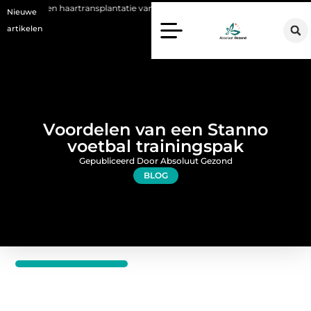
aartransplantatie vandaag de dag kan betekenen
Voordelen van een S
Nieuwe
artikelen
Voordelen van een Stanno
voetbal trainingspak
Gepubliceerd Door Absoluut Gezond
BLOG