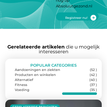
nog op
Absoluutgezond.nl
Registreer nu!
Gerelateerde artikelen
die u mogelijk
interesseren
POPULAR CATEGORIES
Aandoeningen en ziekten
(52 )
Producten en winkelen
(42 )
Alternatief
(40 )
Fitness
(37 )
Voeding
(35 )
GERELATEERDE BERICHTEN