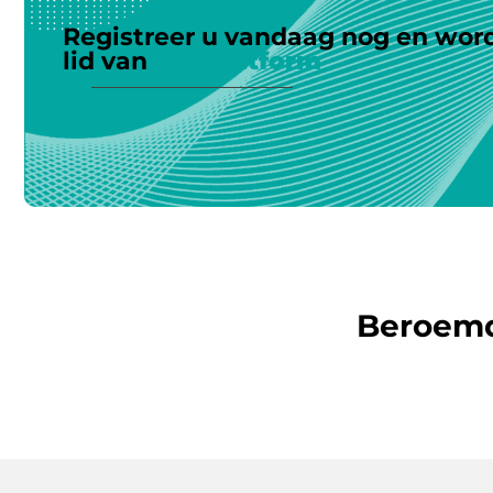
Registreer u vandaag nog en wor
lid van
ons platform
Beroem