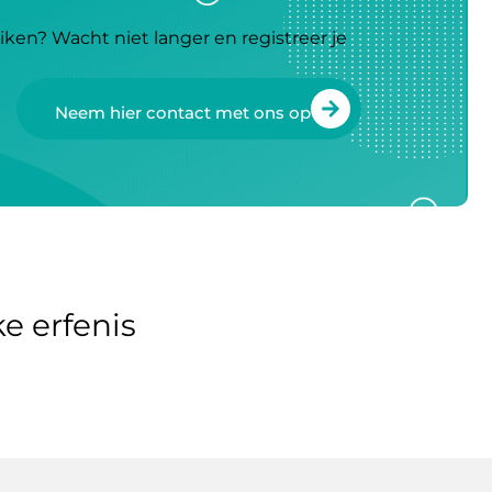
iken? Wacht niet langer en registreer je
Neem hier contact met ons op
e erfenis