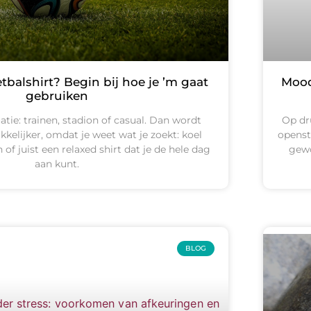
tbalshirt? Begin bij hoe je ’m gaat
Mood
gebruiken
uatie: trainen, stadion of casual. Dan wordt
Op dr
elijker, omdat je weet wat je zoekt: koel
openst
 of juist een relaxed shirt dat je de hele dag
gewo
aan kunt.
BLOG