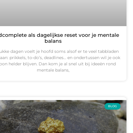
complete als dagelijkse reset voor je mentale
balans
ukke dagen voelt je hoofd soms alsof er te veel tabbladen
aan: prikkels, to-do’s, deadlines… en ondertussen wil je ook
on helder blijven. Dan kom je al snel uit bij ideeën rond
mentale balans,
BLOG