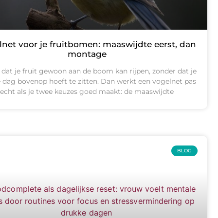
net voor je fruitbomen: maaswijdte eerst, dan
montage
t dat je fruit gewoon aan de boom kan rijpen, zonder dat je
e dag bovenop hoeft te zitten. Dan werkt een vogelnet pas
echt als je twee keuzes goed maakt: de maaswijdte
BLOG