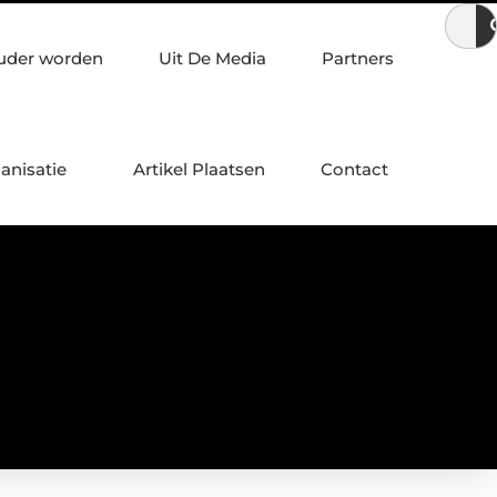
Eikenhouten tafels voor een gezonde leefomgeving
Omgaa
uder worden
Uit De Media
Partners
anisatie
Artikel Plaatsen
Contact