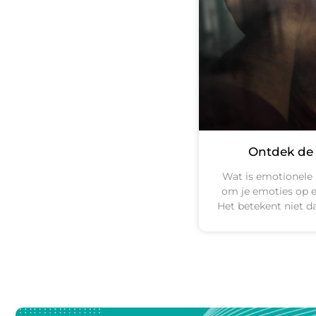
Ontdek de 
Wat is emotionele 
om je emoties op e
Het betekent niet da