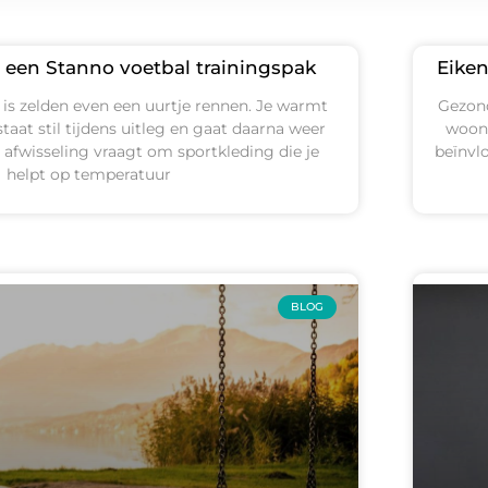
 een Stanno voetbal trainingspak
Eiken
 is zelden even een uurtje rennen. Je warmt
Gezond
 staat stil tijdens uitleg en gaat daarna weer
woono
e afwisseling vraagt om sportkleding die je
beïnvlo
helpt op temperatuur
BLOG