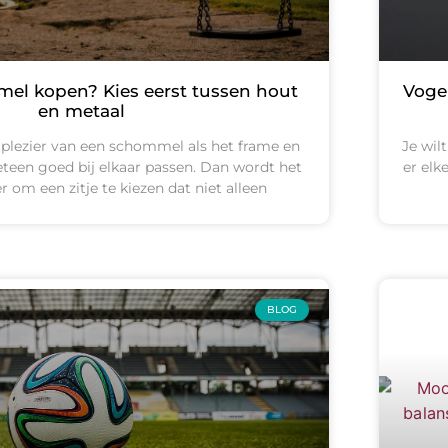
l kopen? Kies eerst tussen hout
Vogel
en metaal
 plezier van een schommel als het frame en
Je wil
meteen goed bij elkaar passen. Dan wordt het
er elk
 om een zitje te kiezen dat niet alleen
BLOG