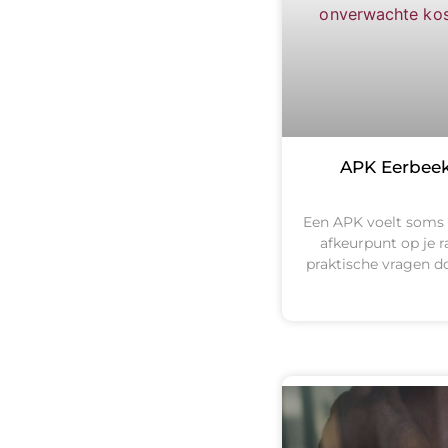
APK Eerbeek
Een APK voelt soms a
afkeurpunt op je r
praktische vragen do