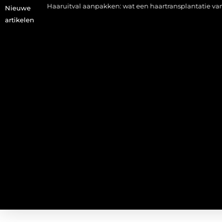
Haaruitval aanpakken: wat een haartransplantatie vandaag de dag
Nieuwe
artikelen