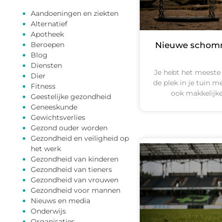
Aandoeningen en ziekten
Alternatief
Apotheek
Nieuwe schomme
Beroepen
Blog
Diensten
Je hebt het meeste
Dier
de plek in je tuin 
Fitness
ook makkelijker
Geestelijke gezondheid
Geneeskunde
Gewichtsverlies
Gezond ouder worden
Gezondheid en veiligheid op
het werk
Gezondheid van kinderen
Gezondheid van tieners
Gezondheid van vrouwen
Gezondheid voor mannen
Nieuws en media
Onderwijs
Organisaties