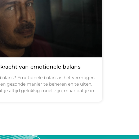
kracht van emotionele balans
balans? Emotionele balans is het vermogen
en gezonde manier te beheren en te uiten.
t je altijd gelukkig moet zijn, maar dat je in