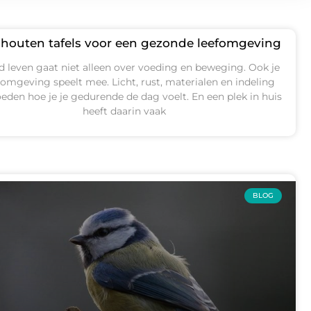
houten tafels voor een gezonde leefomgeving
 leven gaat niet alleen over voeding en beweging. Ook je
mgeving speelt mee. Licht, rust, materialen en indeling
eden hoe je je gedurende de dag voelt. En een plek in huis
heeft daarin vaak
BLOG