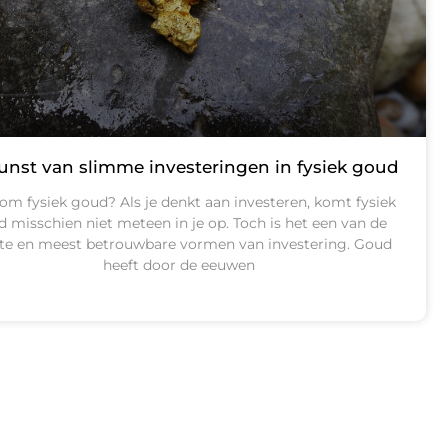
unst van slimme investeringen in fysiek goud
m fysiek goud? Als je denkt aan investeren, komt fysiek
 misschien niet meteen in je op. Toch is het een van de
te en meest betrouwbare vormen van investering. Goud
heeft door de eeuwen