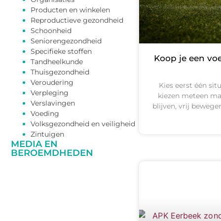
Producten en winkelen
Reproductieve gezondheid
Schoonheid
Seniorengezondheid
Specifieke stoffen
Koop je een voe
Tandheelkunde
Thuisgezondheid
Veroudering
Kies eerst één sit
Verpleging
kiezen meteen makk
Verslavingen
blijven, vrij bewegen
Voeding
Volksgezondheid en veiligheid
Zintuigen
MEDIA EN
BEROEMDHEDEN