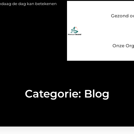
 kan betekenen
Voordelen van een Stanno voetbal trainingspak
Gezond o
Onze Org
Categorie: Blog