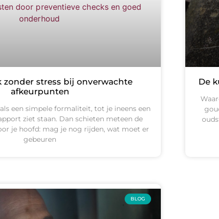
 zonder stress bij onverwachte
De k
afkeurpunten
Waaro
ls een simpele formaliteit, tot je ineens een
goud
apport ziet staan. Dan schieten meteen de
ouds
or je hoofd: mag je nog rijden, wat moet er
gebeuren
BLOG