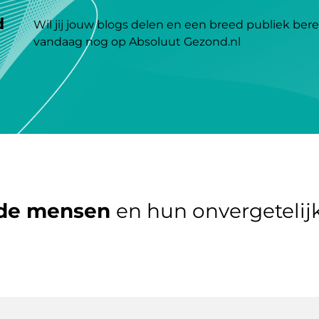
d
Wil jij jouw blogs delen en een breed publiek bere
vandaag nog op Absoluut Gezond.nl
de mensen
en hun onvergetelijk