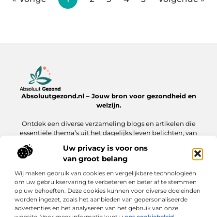
Absoluutgezond.nl – Jouw bron voor gezondheid en
welzijn.
Ontdek een diverse verzameling blogs en artikelen die
essentiële thema’s uit het dagelijks leven belichten, van
voeding en fitness tot mentale gezondheid en lifestyle.
Uw privacy is voor ons
van groot belang
Onze informatie
Wij maken gebruik van cookies en vergelijkbare technologieën
Backlinks Kopen: Hoe Jij Jouw Website Sneller naar de Top Brengt
Inkomsten Genereren met Mijn Website: Zo Zet Jij Jouw Online Platform Om in Geld
om uw gebruikservaring te verbeteren en beter af te stemmen
op uw behoeften. Deze cookies kunnen voor diverse doeleinden
Bericht categorie
worden ingezet, zoals het aanbieden van gepersonaliseerde
advertenties en het analyseren van het gebruik van onze
website. Voor meer informatie kunt u
ons cookiebeleid