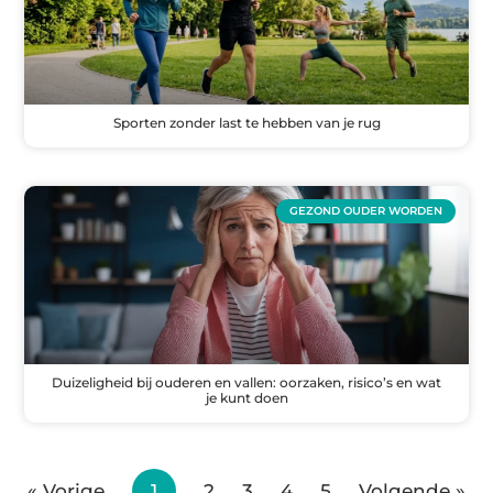
Sporten zonder last te hebben van je rug
GEZOND OUDER WORDEN
Duizeligheid bij ouderen en vallen: oorzaken, risico’s en wat
je kunt doen
« Vorige
1
2
3
4
5
Volgende »