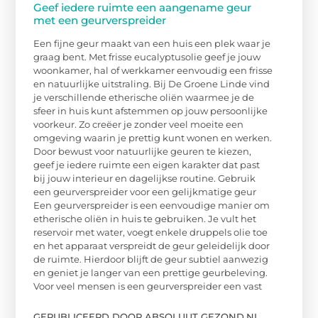
Geef iedere ruimte een aangename geur
met een geurverspreider
Een fijne geur maakt van een huis een plek waar je
graag bent. Met frisse eucalyptusolie geef je jouw
woonkamer, hal of werkkamer eenvoudig een frisse
en natuurlijke uitstraling. Bij De Groene Linde vind
je verschillende etherische oliën waarmee je de
sfeer in huis kunt afstemmen op jouw persoonlijke
voorkeur. Zo creëer je zonder veel moeite een
omgeving waarin je prettig kunt wonen en werken.
Door bewust voor natuurlijke geuren te kiezen,
geef je iedere ruimte een eigen karakter dat past
bij jouw interieur en dagelijkse routine. Gebruik
een geurverspreider voor een gelijkmatige geur
Een geurverspreider is een eenvoudige manier om
etherische oliën in huis te gebruiken. Je vult het
reservoir met water, voegt enkele druppels olie toe
en het apparaat verspreidt de geur geleidelijk door
de ruimte. Hierdoor blijft de geur subtiel aanwezig
en geniet je langer van een prettige geurbeleving.
Voor veel mensen is een geurverspreider een vast
GEPUBLICEERD DOOR ABSOLUUT GEZOND.NL