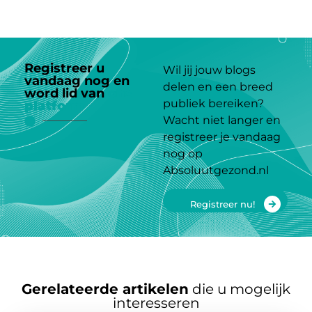
Registreer u
Wil jij jouw blogs
vandaag nog en
delen en een breed
word lid van
ons
publiek bereiken?
platform
Wacht niet langer en
registreer je vandaag
nog op
Absoluutgezond.nl
Registreer nu!
Gerelateerde artikelen
die u mogelijk
interesseren