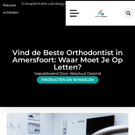
splantatie vandaag de dag kan betekenen
Voordelen van een Stanno v
Nieuwe
artikelen
Vind de Beste Orthodontist in
Amersfoort: Waar Moet Je Op
Letten?
Gepubliceerd Door Absoluut Gezond
PRODUCTEN EN WINKELEN