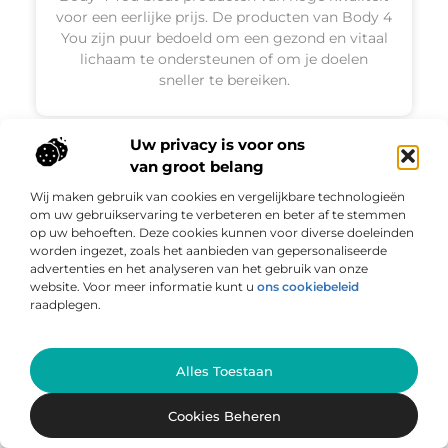
voor een eerlijke prijs. De producten van Body 4
You zijn puur bedoeld om een gezond en vitaal
lichaam te ondersteunen of om je doelen
sneller te bereiken.
Uw privacy is voor ons
van groot belang
PRODUCTEN EN WINKELEN
Wij maken gebruik van cookies en vergelijkbare technologieën
om uw gebruikservaring te verbeteren en beter af te stemmen
op uw behoeften. Deze cookies kunnen voor diverse doeleinden
worden ingezet, zoals het aanbieden van gepersonaliseerde
advertenties en het analyseren van het gebruik van onze
website. Voor meer informatie kunt u
ons cookiebeleid
raadplegen.
Ga Naar Bo
Alles Toestaan
4 huishoudelijke taken met
gezondheidsvoordelen
Cookies Beheren
Als je je te lui voelt om huishoudelijke klusjes te