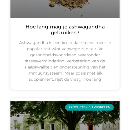
Hoe lang mag je ashwagandha
gebruiken?
Ashwagandha is een kruid dat steeds meer in
populariteit wint vanwege zijn talrijke
gezondheidsvoordelen, waaronder
stressvermindering, verbetering van de
slaapkwaliteit en ondersteuning van het
immuunsysteem. Maar zoals met elk
supplement, rijst de vraag: hoe lang
PRODUCTEN EN WINKELEN