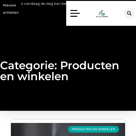
an betekenen
Voordelen van een Stanno voetbal trainingspak
Ei
Nieuwe
artikelen
Categorie: Producten
en winkelen
PRODUCTEN EN WINKELEN