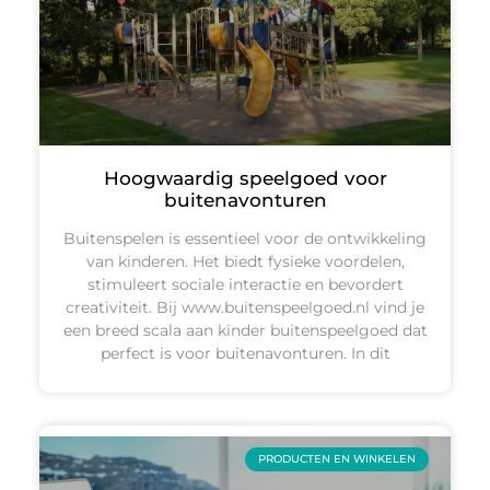
Hoogwaardig speelgoed voor
buitenavonturen
Buitenspelen is essentieel voor de ontwikkeling
van kinderen. Het biedt fysieke voordelen,
stimuleert sociale interactie en bevordert
creativiteit. Bij www.buitenspeelgoed.nl vind je
een breed scala aan kinder buitenspeelgoed dat
perfect is voor buitenavonturen. In dit
PRODUCTEN EN WINKELEN