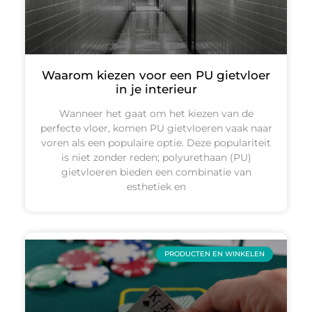
Waarom kiezen voor een PU gietvloer
in je interieur
Wanneer het gaat om het kiezen van de
perfecte vloer, komen PU gietvloeren vaak naar
voren als een populaire optie. Deze populariteit
is niet zonder reden; polyurethaan (PU)
gietvloeren bieden een combinatie van
esthetiek en
PRODUCTEN EN WINKELEN