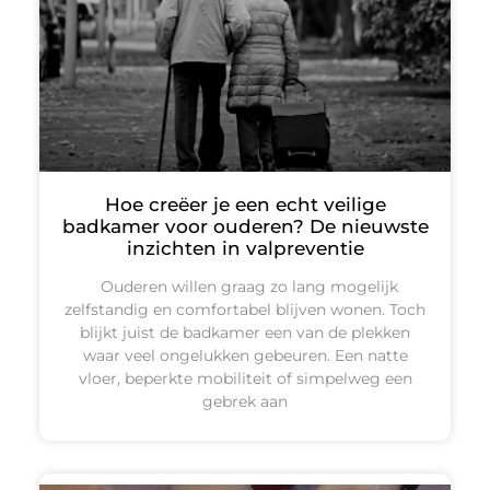
Hoe creëer je een echt veilige
badkamer voor ouderen? De nieuwste
inzichten in valpreventie
Ouderen willen graag zo lang mogelijk
zelfstandig en comfortabel blijven wonen. Toch
blijkt juist de badkamer een van de plekken
waar veel ongelukken gebeuren. Een natte
vloer, beperkte mobiliteit of simpelweg een
gebrek aan