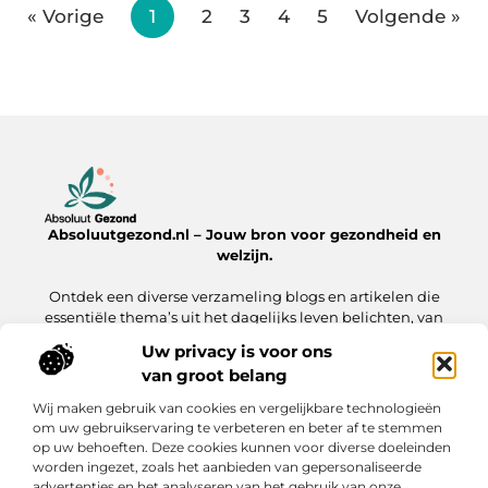
« Vorige
1
2
3
4
5
Volgende »
Absoluutgezond.nl – Jouw bron voor gezondheid en
welzijn.
Ontdek een diverse verzameling blogs en artikelen die
essentiële thema’s uit het dagelijks leven belichten, van
voeding en fitness tot mentale gezondheid en lifestyle.
Uw privacy is voor ons
van groot belang
Onze informatie
Wij maken gebruik van cookies en vergelijkbare technologieën
Backlinks Kopen: Hoe Jij Jouw Website Sneller naar de Top Brengt
Inkomsten Genereren met Mijn Website: Zo Zet Jij Jouw Online Platform Om in Geld
om uw gebruikservaring te verbeteren en beter af te stemmen
op uw behoeften. Deze cookies kunnen voor diverse doeleinden
Bericht categorie
worden ingezet, zoals het aanbieden van gepersonaliseerde
advertenties en het analyseren van het gebruik van onze