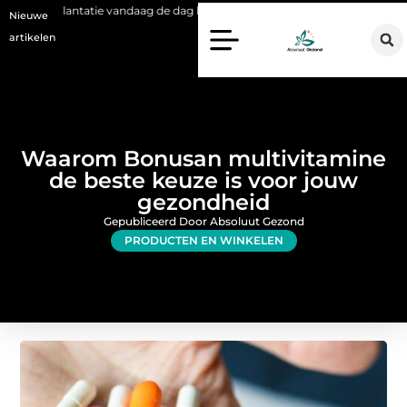
e vandaag de dag kan betekenen
Voordelen van een Stanno voetbal tr
Nieuwe
artikelen
Waarom Bonusan multivitamine
de beste keuze is voor jouw
gezondheid
Gepubliceerd Door Absoluut Gezond
PRODUCTEN EN WINKELEN