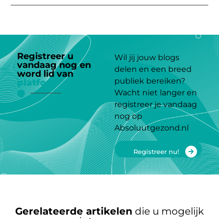
Registreer u
Wil jij jouw blogs
vandaag nog en
delen en een breed
word lid van
ons
publiek bereiken?
platform
Wacht niet langer en
registreer je vandaag
nog op
Absoluutgezond.nl
Registreer nu!
Gerelateerde artikelen
die u mogelijk