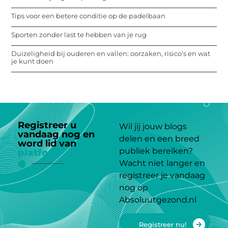
Tips voor een betere conditie op de padelbaan
Sporten zonder last te hebben van je rug
Duizeligheid bij ouderen en vallen: oorzaken, risico’s en wat
je kunt doen
Registreer u
Wil jij jouw blogs
vandaag nog en
delen en een breed
word lid van
ons
publiek bereiken?
platform
Wacht niet langer en
registreer je vandaag
nog op
Absoluutgezond.nl
Registreer nu!