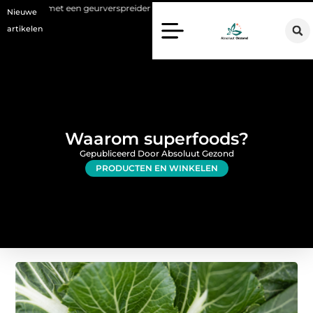
n geurverspreider
Haaruitval aanpakken: wat een haartransplantati
Nieuwe
artikelen
Waarom superfoods?
Gepubliceerd Door Absoluut Gezond
PRODUCTEN EN WINKELEN