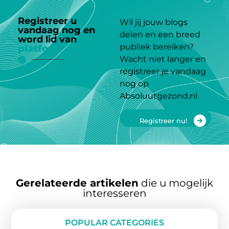
Registreer u
Wil jij jouw blogs
vandaag nog en
delen en een breed
word lid van
ons
publiek bereiken?
platform
Wacht niet langer en
registreer je vandaag
nog op
Absoluutgezond.nl
Registreer nu!
Gerelateerde artikelen
die u mogelijk
interesseren
POPULAR CATEGORIES