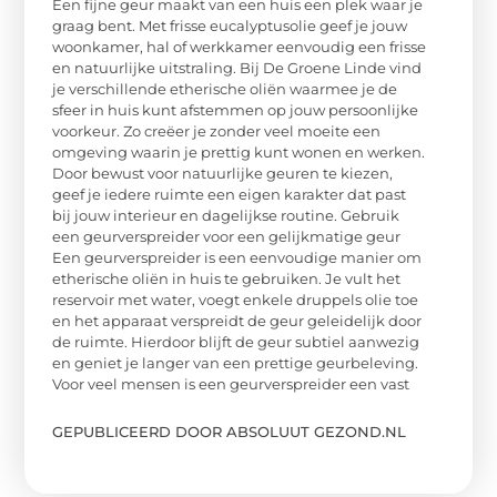
Een fijne geur maakt van een huis een plek waar je
graag bent. Met frisse eucalyptusolie geef je jouw
woonkamer, hal of werkkamer eenvoudig een frisse
en natuurlijke uitstraling. Bij De Groene Linde vind
je verschillende etherische oliën waarmee je de
sfeer in huis kunt afstemmen op jouw persoonlijke
voorkeur. Zo creëer je zonder veel moeite een
omgeving waarin je prettig kunt wonen en werken.
Door bewust voor natuurlijke geuren te kiezen,
geef je iedere ruimte een eigen karakter dat past
bij jouw interieur en dagelijkse routine. Gebruik
een geurverspreider voor een gelijkmatige geur
Een geurverspreider is een eenvoudige manier om
etherische oliën in huis te gebruiken. Je vult het
reservoir met water, voegt enkele druppels olie toe
en het apparaat verspreidt de geur geleidelijk door
de ruimte. Hierdoor blijft de geur subtiel aanwezig
en geniet je langer van een prettige geurbeleving.
Voor veel mensen is een geurverspreider een vast
GEPUBLICEERD DOOR ABSOLUUT GEZOND.NL