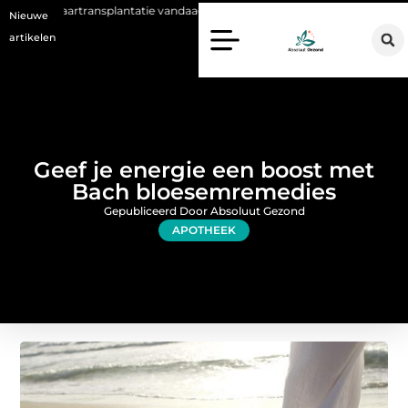
ransplantatie vandaag de dag kan betekenen
Voordelen van een Stann
Nieuwe
artikelen
Geef je energie een boost met
Bach bloesemremedies
Gepubliceerd Door Absoluut Gezond
APOTHEEK