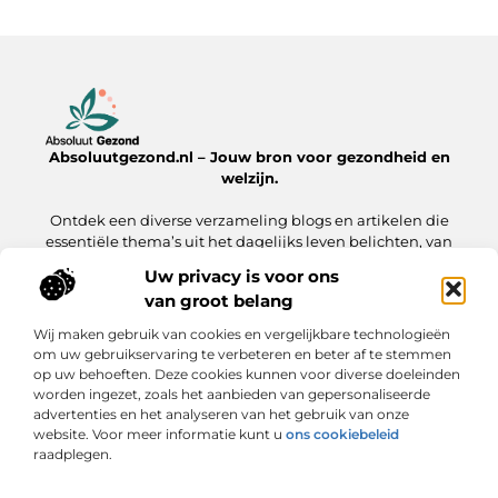
Absoluutgezond.nl – Jouw bron voor gezondheid en
welzijn.
Ontdek een diverse verzameling blogs en artikelen die
essentiële thema’s uit het dagelijks leven belichten, van
voeding en fitness tot mentale gezondheid en lifestyle.
Uw privacy is voor ons
van groot belang
Onze informatie
Wij maken gebruik van cookies en vergelijkbare technologieën
Backlinks Kopen: Hoe Jij Jouw Website Sneller naar de Top Brengt
Inkomsten Genereren met Mijn Website: Zo Zet Jij Jouw Online Platform Om in Geld
om uw gebruikservaring te verbeteren en beter af te stemmen
op uw behoeften. Deze cookies kunnen voor diverse doeleinden
Bericht categorie
worden ingezet, zoals het aanbieden van gepersonaliseerde
advertenties en het analyseren van het gebruik van onze
website. Voor meer informatie kunt u
ons cookiebeleid
raadplegen.