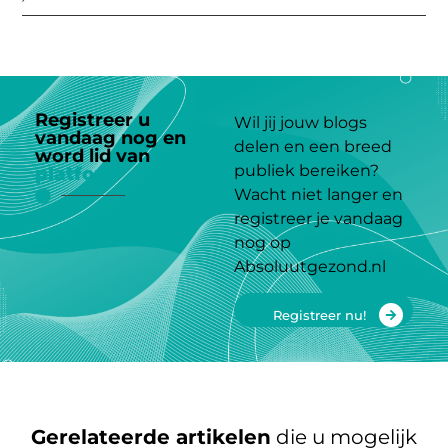
Registreer u
Wil jij jouw blogs
vandaag nog en
delen en een breed
word lid van
ons
publiek bereiken?
platform
Wacht niet langer en
registreer je vandaag
nog op
Absoluutgezond.nl
Registreer nu!
Gerelateerde artikelen
die u mogelijk