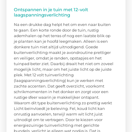
Ontspannen in je tuin met 12-volt
laagspanningsverlichting
Na een drukke dag helpt het om even naar buiten
te gaan. Een korte ronde door de tuin, rustig
ademhalen op het terras of nog een laatste blik op
je planten kan je hoofd leegmaken. Alleen is een
donkere tuin niet altijd uitnodigend. Goede
buitenverlichting maakt je avondroutine prettiger
en veiliger, omdat je randen, opstapjes en het
tuinpad beter ziet. Daarbij draait het niet om zoveel
mogelijk licht, maar om het juiste licht op de juiste
plek. Met 12 volt tuinverlichting
(laagspanningsverlichting) kun je werken met
zachte accenten. Dat geeft overzicht, voorkomt
schrikmomenten in het donker en zorgt voor een
rustige sfeer waarin je makkelijker ontspant.
Waarom dit type buitenverlichting zo prettig werkt
Licht beïnvloedt je beleving. Fel, koud licht kan
onrustig aanvoelen, terwijl warm wit licht juist
uitnodigt om te vertragen. Door te kiezen voor
energiezuinige tuinverlichting met gerichte
bundels, verlicht je alleen wat nodig is. Dat is