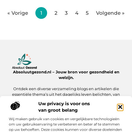
« Vorige
1
2
3
4
5
Volgende »
Absoluutgezond.nl – Jouw bron voor gezondheid en
welzijn.
Ontdek een diverse verzameling blogs en artikelen die
essentiële thema’s uit het dagelijks leven belichten, van
voeding en fitness tot mentale gezondheid en lifestyle.
Uw privacy is voor ons
van groot belang
Onze informatie
Wij maken gebruik van cookies en vergelijkbare technologieën
Backlinks Kopen: Hoe Jij Jouw Website Sneller naar de Top Brengt
Inkomsten Genereren met Mijn Website: Zo Zet Jij Jouw Online Platform Om in Geld
om uw gebruikservaring te verbeteren en beter af te stemmen
op uw behoeften. Deze cookies kunnen voor diverse doeleinden
Bericht categorie