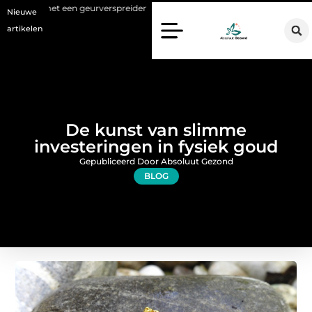
n geurverspreider
Haaruitval aanpakken: wat een haartransplantatie
Nieuwe
artikelen
De kunst van slimme
investeringen in fysiek goud
Gepubliceerd Door Absoluut Gezond
BLOG