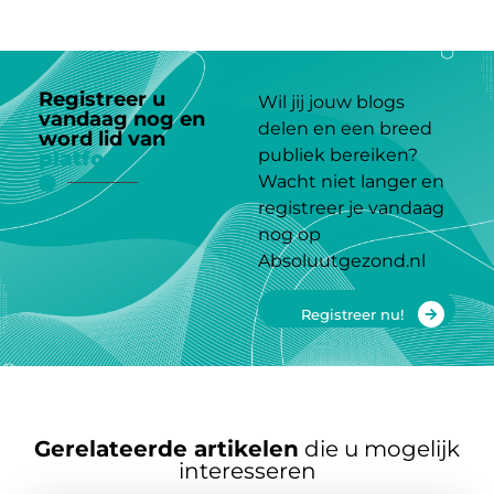
Registreer u
Wil jij jouw blogs
vandaag nog en
delen en een breed
word lid van
ons
publiek bereiken?
platform
Wacht niet langer en
registreer je vandaag
nog op
Absoluutgezond.nl
Registreer nu!
Gerelateerde artikelen
die u mogelijk
interesseren