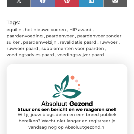
X
Facebook
Pinterest
LinkedIn
Email
(Twitter)
Tags:
equilin
,
het nieuwe voeren
,
HIP award
,
paardenvoeding
,
paardenvoer
,
paardenvoer zonder
suiker
,
paardenwelzijn
,
revalidatie paard
,
ruwvoer
,
ruwvoer paard
,
supplementen voor paarden
,
voedingsadvies paard
,
voedingswijzer paard
Stuur ons een bericht en we reageren snel!
Wil jij jouw blogs delen en een breed publiek
bereiken? Wacht niet langer en registreer je
vandaag nog op Absoluutgezond.nl