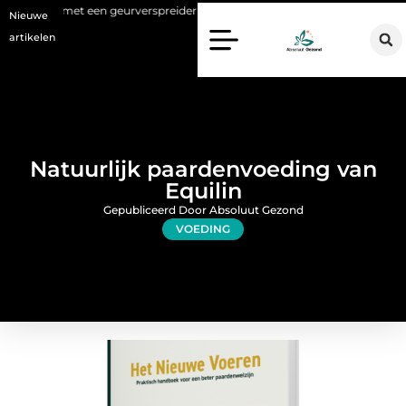
een geurverspreider
Haaruitval aanpakken: wat een haartransplanta
Nieuwe
artikelen
Natuurlijk paardenvoeding van
Equilin
Gepubliceerd Door Absoluut Gezond
VOEDING