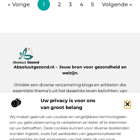
« Vorige
1
2
3
4
5
Volgende »
Absoluutgezond.nl – Jouw bron voor gezondheid en
welzijn.
Ontdek een diverse verzameling blogs en artikelen die
essentiële thema’s uit het dagelijks leven belichten, van
voeding en fitness tot mentale gezondheid en lifestyle.
Uw privacy is voor ons
van groot belang
Onze informatie
Wij maken gebruik van cookies en vergelijkbare technologieën
Backlinks Kopen: Hoe Jij Jouw Website Sneller naar de Top Brengt
Inkomsten Genereren met Mijn Website: Zo Zet Jij Jouw Online Platform Om in Geld
om uw gebruikservaring te verbeteren en beter af te stemmen
op uw behoeften. Deze cookies kunnen voor diverse doeleinden
Bericht categorie
worden ingezet, zoals het aanbieden van gepersonaliseerde
advertenties en het analyseren van het gebruik van onze