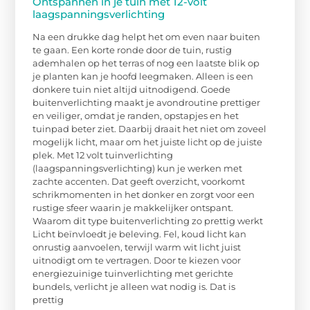
Ontspannen in je tuin met 12-volt
laagspanningsverlichting
Na een drukke dag helpt het om even naar buiten
te gaan. Een korte ronde door de tuin, rustig
ademhalen op het terras of nog een laatste blik op
je planten kan je hoofd leegmaken. Alleen is een
donkere tuin niet altijd uitnodigend. Goede
buitenverlichting maakt je avondroutine prettiger
en veiliger, omdat je randen, opstapjes en het
tuinpad beter ziet. Daarbij draait het niet om zoveel
mogelijk licht, maar om het juiste licht op de juiste
plek. Met 12 volt tuinverlichting
(laagspanningsverlichting) kun je werken met
zachte accenten. Dat geeft overzicht, voorkomt
schrikmomenten in het donker en zorgt voor een
rustige sfeer waarin je makkelijker ontspant.
Waarom dit type buitenverlichting zo prettig werkt
Licht beïnvloedt je beleving. Fel, koud licht kan
onrustig aanvoelen, terwijl warm wit licht juist
uitnodigt om te vertragen. Door te kiezen voor
energiezuinige tuinverlichting met gerichte
bundels, verlicht je alleen wat nodig is. Dat is
prettig