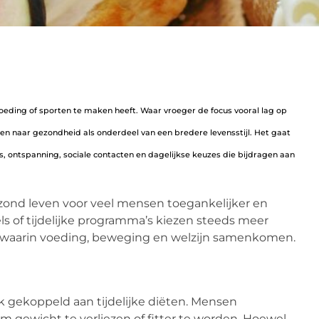
oeding of sporten te maken heeft. Waar vroeger de focus vooral lag op
en naar gezondheid als onderdeel van een bredere levensstijl. Het gaat
s, ontspanning, sociale contacten en dagelijkse keuzes die bijdragen aan
zond leven voor veel mensen toegankelijker en
gels of tijdelijke programma’s kiezen steeds meer
waarin voeding, beweging en welzijn samenkomen.
 gekoppeld aan tijdelijke diëten. Mensen
 gewicht te verliezen of fitter te worden. Hoewel