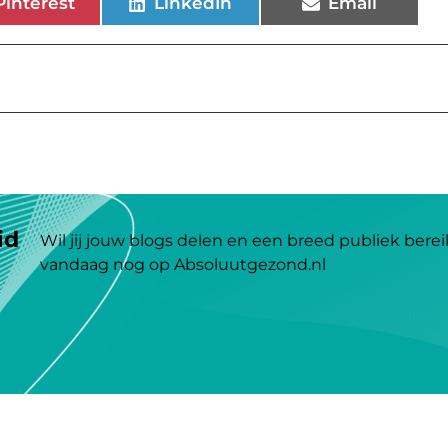
Pinterest
LinkedIn
Email
id
Wil jij jouw blogs delen en een breed publiek berei
vandaag nog op Absoluutgezond.nl