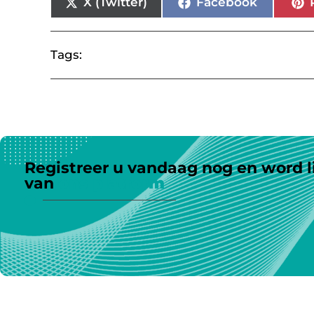
X (Twitter)
Facebook
Tags:
Registreer u vandaag nog en word l
van
ons platform