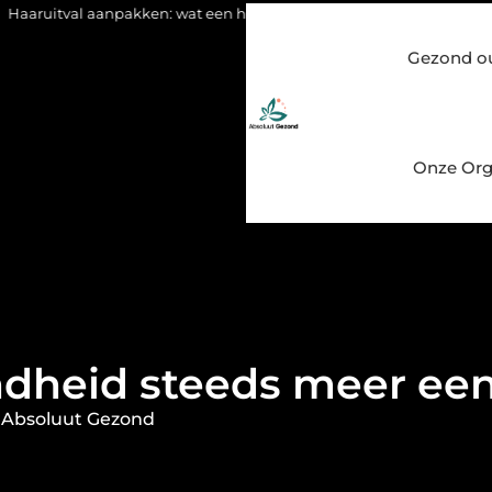
kken: wat een haartransplantatie vandaag de dag kan betekenen
Gezond o
Onze Org
heid steeds meer een l
 Absoluut Gezond