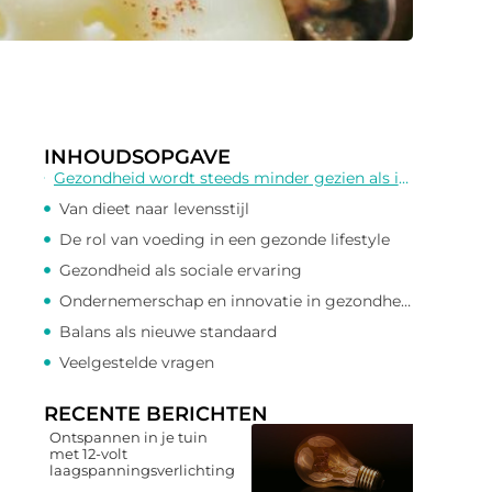
INHOUDSOPGAVE
Gezondheid wordt steeds minder gezien als iets dat alleen met voeding of sporten te maken heeft. Waar vroeger de focus vooral lag op diëten of individuele trainingsschema’s, kijken steeds meer mensen naar gezondheid als onderdeel van een bredere levensstijl. Het gaat niet alleen om wat je eet of hoe vaak je sport, maar ook om balans, ontspanning, sociale contacten en dagelijkse keuzes die bijdragen aan een fit en energiek leven.
Van dieet naar levensstijl
De rol van voeding in een gezonde lifestyle
Gezondheid als sociale ervaring
Ondernemerschap en innovatie in gezondheid
Balans als nieuwe standaard
Veelgestelde vragen
RECENTE BERICHTEN
Ontspannen in je tuin
met 12-volt
laagspanningsverlichting