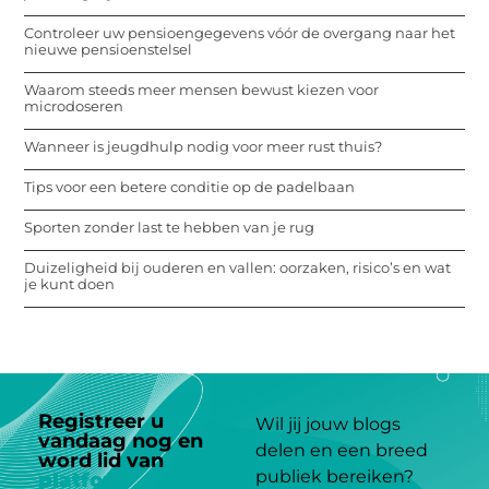
Controleer uw pensioengegevens vóór de overgang naar het
nieuwe pensioenstelsel
Waarom steeds meer mensen bewust kiezen voor
microdoseren
Wanneer is jeugdhulp nodig voor meer rust thuis?
Tips voor een betere conditie op de padelbaan
Sporten zonder last te hebben van je rug
Duizeligheid bij ouderen en vallen: oorzaken, risico’s en wat
je kunt doen
Registreer u
Wil jij jouw blogs
vandaag nog en
delen en een breed
word lid van
ons
publiek bereiken?
platform