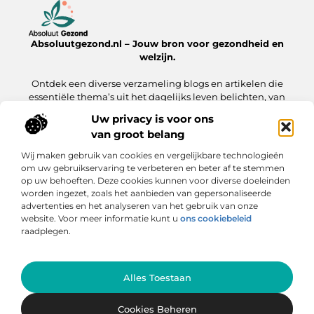
Absoluutgezond.nl – Jouw bron voor gezondheid en
welzijn.
Ontdek een diverse verzameling blogs en artikelen die
essentiële thema’s uit het dagelijks leven belichten, van
voeding en fitness tot mentale gezondheid en lifestyle.
Uw privacy is voor ons
van groot belang
Onze informatie
Wij maken gebruik van cookies en vergelijkbare technologieën
Backlinks Kopen: Hoe Jij Jouw Website Sneller naar de Top Brengt
Inkomsten Genereren met Mijn Website: Zo Zet Jij Jouw Online Platform Om in Geld
om uw gebruikservaring te verbeteren en beter af te stemmen
op uw behoeften. Deze cookies kunnen voor diverse doeleinden
Bericht categorie
worden ingezet, zoals het aanbieden van gepersonaliseerde
advertenties en het analyseren van het gebruik van onze
website. Voor meer informatie kunt u
ons cookiebeleid
raadplegen.
Ga Naar Bo
Alles Toestaan
Website index
Cookiebeleid
@2025 absoluutgezond.nl. All Right Reserved.
Cookies Beheren