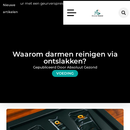
et een geurverspreider
Haaruitval aanpakken: wat een haartransplan
Nieuwe
artikelen
Waarom darmen reinigen via
ontslakken?
Gepubliceerd Door Absoluut Gezond
VOEDING