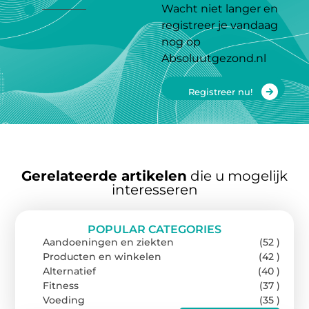
Wacht niet langer en
registreer je vandaag
nog op
Absoluutgezond.nl
Registreer nu!
Gerelateerde artikelen
die u mogelijk
interesseren
POPULAR CATEGORIES
Aandoeningen en ziekten
(52 )
Producten en winkelen
(42 )
Alternatief
(40 )
Fitness
(37 )
Voeding
(35 )