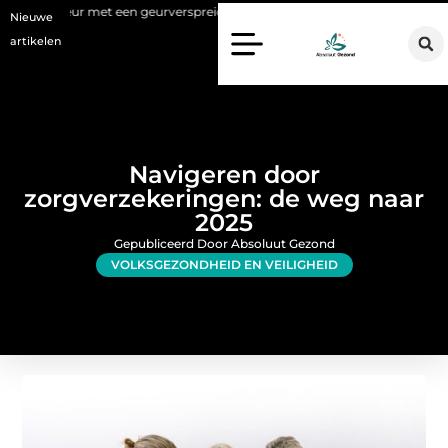
et een geurverspreider
Haaruitval aanpakken: wat een haartranspla
Nieuwe
artikelen
Navigeren door
zorgverzekeringen: de weg naar
2025
Gepubliceerd Door Absoluut Gezond
VOLKSGEZONDHEID EN VEILIGHEID