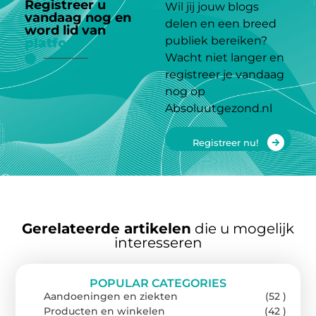
Registreer u
Wil jij jouw blogs
vandaag nog en
delen en een breed
word lid van
ons
publiek bereiken?
platform
Wacht niet langer en
registreer je vandaag
nog op
Absoluutgezond.nl
Registreer nu!
Gerelateerde artikelen
die u mogelijk
interesseren
POPULAR CATEGORIES
Aandoeningen en ziekten
(52 )
Producten en winkelen
(42 )