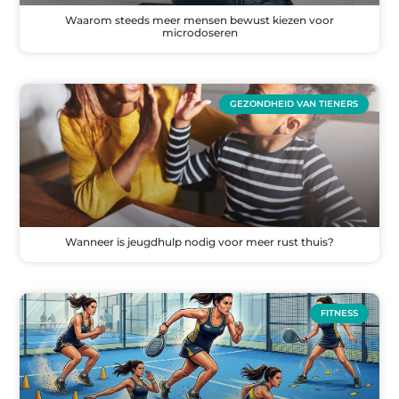
Waarom steeds meer mensen bewust kiezen voor
microdoseren
GEZONDHEID VAN TIENERS
Wanneer is jeugdhulp nodig voor meer rust thuis?
FITNESS