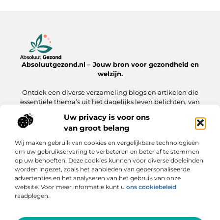
Absoluutgezond.nl – Jouw bron voor gezondheid en
welzijn.
Ontdek een diverse verzameling blogs en artikelen die
essentiële thema’s uit het dagelijks leven belichten, van
voeding en fitness tot mentale gezondheid en lifestyle.
Uw privacy is voor ons
van groot belang
Onze informatie
Wij maken gebruik van cookies en vergelijkbare technologieën
Backlinks Kopen: Hoe Jij Jouw Website Sneller naar de Top Brengt
Inkomsten Genereren met Mijn Website: Zo Zet Jij Jouw Online Platform Om in Geld
om uw gebruikservaring te verbeteren en beter af te stemmen
op uw behoeften. Deze cookies kunnen voor diverse doeleinden
Bericht categorie
worden ingezet, zoals het aanbieden van gepersonaliseerde
advertenties en het analyseren van het gebruik van onze
website. Voor meer informatie kunt u
ons cookiebeleid
raadplegen.