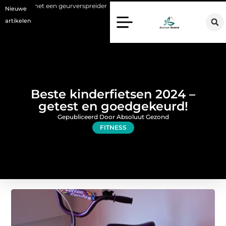
 geurverspreider
Haaruitval aanpakken: wat een haartransplantatie
Nieuwe
artikelen
Beste kinderfietsen 2024 –
getest en goedgekeurd!
Gepubliceerd Door Absoluut Gezond
FITNESS