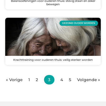
Balansoefeningen voor ouderen thuis: stevig staan en zeker
bewegen
GEZOND OUDER WORDEN
Krachttraining voor ouderen thuis: veilig sterker worden
« Vorige
1
2
3
4
5
Volgende »