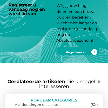
Registreer u
Wil jij jouw blogs
vandaag nog en
delen en een breed
word lid van
ons
publiek bereiken?
platform
Wacht niet langer en
registreer je vandaag
nog op
Absoluutgezond.nl
Registreer nu!
Gerelateerde artikelen
die u mogelijk
interesseren
POPULAR CATEGORIES
Aandoeningen en ziekten
(52 )