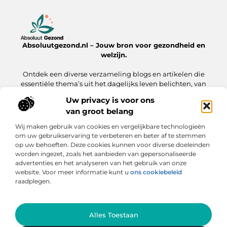
Absoluutgezond.nl – Jouw bron voor gezondheid en
welzijn.
Ontdek een diverse verzameling blogs en artikelen die
essentiële thema’s uit het dagelijks leven belichten, van
voeding en fitness tot mentale gezondheid en lifestyle.
Uw privacy is voor ons
van groot belang
Onze informatie
Wij maken gebruik van cookies en vergelijkbare technologieën
Backlinks Kopen: Hoe Jij Jouw Website Sneller naar de Top Brengt
Inkomsten Genereren met Mijn Website: Zo Zet Jij Jouw Online Platform Om in Geld
om uw gebruikservaring te verbeteren en beter af te stemmen
op uw behoeften. Deze cookies kunnen voor diverse doeleinden
Bericht categorie
worden ingezet, zoals het aanbieden van gepersonaliseerde
advertenties en het analyseren van het gebruik van onze
website. Voor meer informatie kunt u
ons cookiebeleid
raadplegen.
Ga Naar Bo
Alles Toestaan
Website index
Cookiebeleid