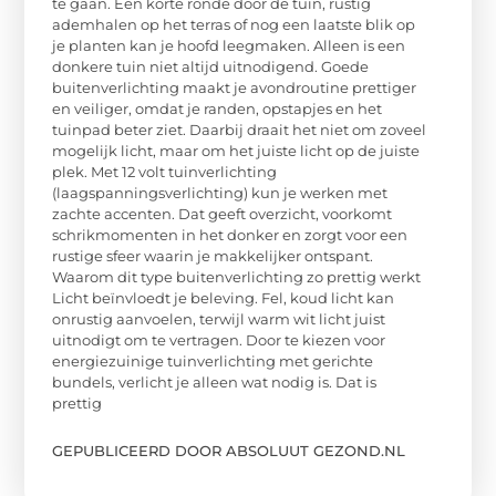
te gaan. Een korte ronde door de tuin, rustig
ademhalen op het terras of nog een laatste blik op
je planten kan je hoofd leegmaken. Alleen is een
donkere tuin niet altijd uitnodigend. Goede
buitenverlichting maakt je avondroutine prettiger
en veiliger, omdat je randen, opstapjes en het
tuinpad beter ziet. Daarbij draait het niet om zoveel
mogelijk licht, maar om het juiste licht op de juiste
plek. Met 12 volt tuinverlichting
(laagspanningsverlichting) kun je werken met
zachte accenten. Dat geeft overzicht, voorkomt
schrikmomenten in het donker en zorgt voor een
rustige sfeer waarin je makkelijker ontspant.
Waarom dit type buitenverlichting zo prettig werkt
Licht beïnvloedt je beleving. Fel, koud licht kan
onrustig aanvoelen, terwijl warm wit licht juist
uitnodigt om te vertragen. Door te kiezen voor
energiezuinige tuinverlichting met gerichte
bundels, verlicht je alleen wat nodig is. Dat is
prettig
GEPUBLICEERD DOOR ABSOLUUT GEZOND.NL