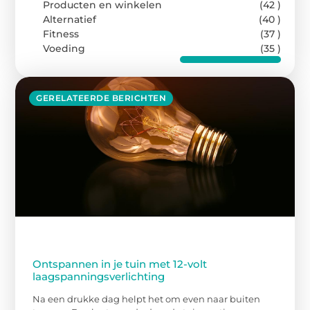
Producten en winkelen
(42 )
Alternatief
(40 )
Fitness
(37 )
Voeding
(35 )
GERELATEERDE BERICHTEN
Ontspannen in je tuin met 12-volt
laagspanningsverlichting
Na een drukke dag helpt het om even naar buiten