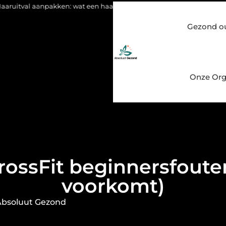
npakken: wat een haartransplantatie vandaag de dag kan betekenen
Gezond o
Onze Org
rossFit beginnersfouten
voorkomt)
Absoluut Gezond