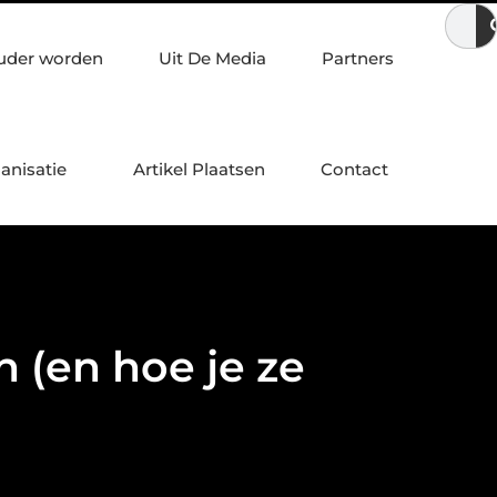
Voordelen van een Stanno voetbal trainingspak
Eikenhout
uder worden
Uit De Media
Partners
anisatie
Artikel Plaatsen
Contact
 (en hoe je ze