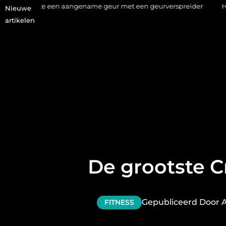
e een aangename geur met een geurverspreider
Haaruitval aa
Nieuwe
artikelen
De grootste C
Gepubliceerd Door 
FITNESS