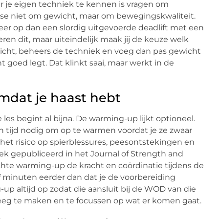
 je eigen techniek te kennen is vragen om
nfase niet om gewicht, maar om bewegingskwaliteit.
eer op dan een slordig uitgevoerde deadlift met een
ren dit, maar uiteindelijk maak jij de keuze welk
n licht, beheers de techniek en voeg dan pas gewicht
t goed legt. Dat klinkt saai, maar werkt in de
mdat je haast hebt
 les begint al bijna. De warming-up lijkt optioneel.
en tijd nodig om op te warmen voordat je ze zwaar
het risico op spierblessures, peesontstekingen en
ek gepubliceerd in het Journal of Strength and
chte warming-up de kracht en coördinatie tijdens de
jf minuten eerder dan dat je de voorbereiding
p altijd op zodat die aansluit bij de WOD van die
leeg te maken en te focussen op wat er komen gaat.