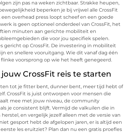
olgen zijn pas na weken zichtbaar. Strakke heupen,
wegelijkheid beperken je bij vrijwel alle CrossFit
 een overhead press loopt scheef en een goede
swerk is geen optioneel onderdeel van CrossFit, het
ijftien minuten aan gerichte mobiliteit en
probleemgebieden die voor jou specifiek spelen.
s gericht op CrossFit. De investering in mobiliteit
ijn en snellere vooruitgang. Wie dit vanaf dag één
 flinke voorsprong op wie het heeft genegeerd.
ouw CrossFit reis te starten
n tot je fitter bent, dunner bent, meer tijd hebt of
lf. CrossFit is juist ontworpen voor mensen die
haalt mee met jouw niveau, de community
je consistent blijft. Vermijd de valkuilen die in
erstel, en vergelijk jezelf alleen met de versie van
 niet gesport hebt de afgelopen jaren, er is altijd een
eerste les eruitziet? Plan dan nu een gratis proefles