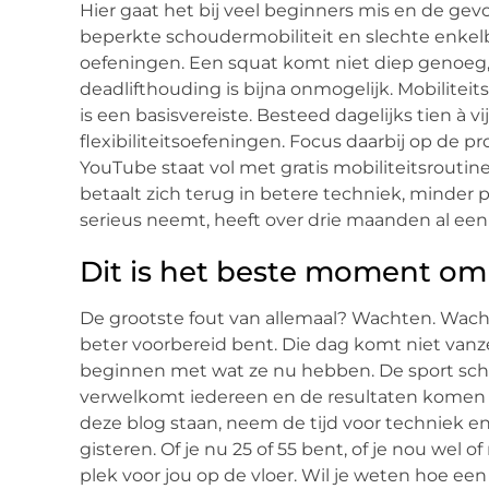
Hier gaat het bij veel beginners mis en de gev
beperkte schoudermobiliteit en slechte enkelbe
oefeningen. Een squat komt niet diep genoeg,
deadlifthouding is bijna onmogelijk. Mobiliteit
is een basisvereiste. Besteed dagelijks tien à v
flexibiliteitsoefeningen. Focus daarbij op de 
YouTube staat vol met gratis mobiliteitsroutine
betaalt zich terug in betere techniek, minder p
serieus neemt, heeft over drie maanden al een
Dit is het beste moment om j
De grootste fout van allemaal? Wachten. Wachte
beter voorbereid bent. Die dag komt niet vanze
beginnen met wat ze nu hebben. De sport sc
verwelkomt iedereen en de resultaten komen als 
deze blog staan, neem de tijd voor techniek en h
gisteren. Of je nu 25 of 55 bent, of je nou wel of
plek voor jou op de vloer. Wil je weten hoe een 