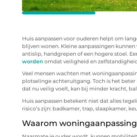
Huis aanpassen voor ouderen helpt om langer
blijven wonen. Kleine aanpassingen kunnen ve
antislip, handgrepen of een hogere stoel. E
worden
omdat veiligheid en zelfstandighei
Veel mensen wachten met woningaanpassingen
plotselinge achteruitgang. Toch is het beter
dat nu veilig voelt, kan bij minder kracht, ba
Huis aanpassen betekent niet dat alles tege
risico’s zijn: badkamer, trap, slaapkamer, k
Waarom woningaanpassing b
Naarmate je ouder wordt, kunnen mobiliteit,