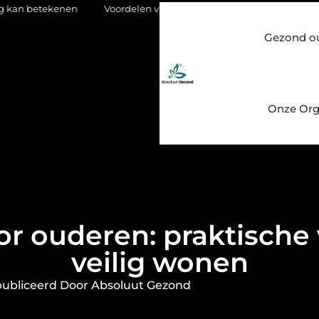
n
Voordelen van een Stanno voetbal trainingspak
Eikenhout
Gezond o
Onze Org
r ouderen: praktische
veilig wonen
ubliceerd Door Absoluut Gezond