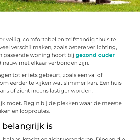
 veilig, comfortabel en zelfstandig thuis te
el verschil maken, zoals betere verlichting,
en passende woning hoort bij
gezond ouder
d nauw met elkaar verbonden zijn.
 tot er iets gebeurt, zoals een val of
 om eerder te kijken wat slimmer kan. Een huis
lans of zicht ineens lastiger worden.
lijk moet. Begin bij de plekken waar de meeste
euken en looproutes.
elangrijk is
 balans, kracht en zicht veranderen. Dingen die