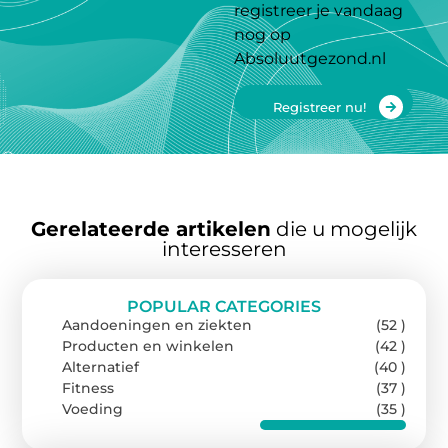
registreer je vandaag
nog op
Absoluutgezond.nl
Registreer nu!
Gerelateerde artikelen
die u mogelijk
interesseren
POPULAR CATEGORIES
Aandoeningen en ziekten
(52 )
Producten en winkelen
(42 )
Alternatief
(40 )
Fitness
(37 )
Voeding
(35 )