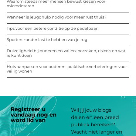
Waarom steeds meer mensen bewust kiezen voor
microdoseren
Wanneer is jeugdhulp nodig voor meer rust thuis?
Tips voor een betere conditie op de padelbaan
Sporten zonder last te hebben van je rug
Duizeligheid bij ouderen en vallen: oorzaken, risico’s en wat
je kunt doen
Huis aanpassen voor ouderen: praktische verbeteringen voor
veilig wonen
Registreer u
Wil jij jouw blogs
vandaag nog en
delen en een breed
word lid van
ons
publiek bereiken?
platform
Wacht niet langer en