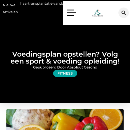
transplantatie vandaag de dag kan betekenen
Voordelen van een Stan
Nieuwe
artikelen
Voedingsplan opstellen? Volg
een sport & voeding opleiding!
Gepubliceerd Door Absoluut Gezond
FITNESS