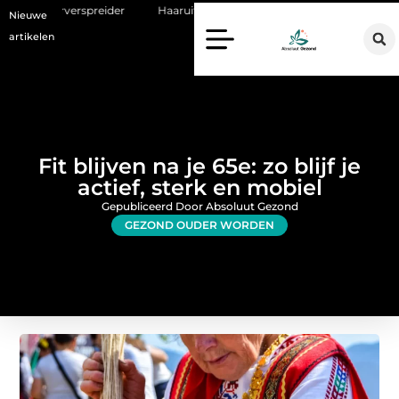
r
Haaruitval aanpakken: wat een haartransplantatie vandaag de dag
Nieuwe
artikelen
Fit blijven na je 65e: zo blijf je
actief, sterk en mobiel
Gepubliceerd Door Absoluut Gezond
GEZOND OUDER WORDEN