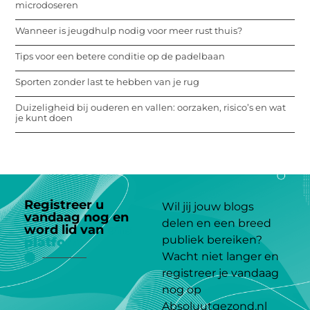
microdoseren
Wanneer is jeugdhulp nodig voor meer rust thuis?
Tips voor een betere conditie op de padelbaan
Sporten zonder last te hebben van je rug
Duizeligheid bij ouderen en vallen: oorzaken, risico’s en wat
je kunt doen
Registreer u
Wil jij jouw blogs
vandaag nog en
delen en een breed
word lid van
ons
publiek bereiken?
platform
Wacht niet langer en
registreer je vandaag
nog op
Absoluutgezond.nl