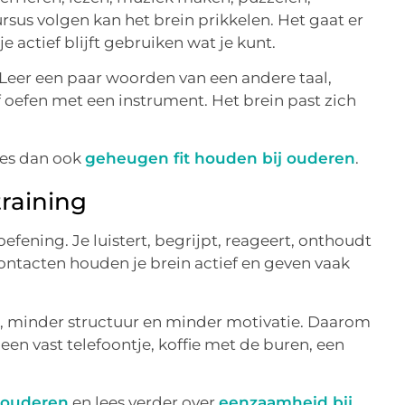
ursus volgen kan het brein prikkelen. Het gaat er
e actief blijft gebruiken wat je kunt.
 Leer een paar woorden van een andere taal,
f oefen met een instrument. Het brein past zich
ees dan ook
geheugen fit houden bij ouderen
.
training
efening. Je luistert, begrijpt, reageert, onthoudt
contacten houden je brein actief en geven vaak
, minder structuur en minder motivatie. Daarom
 een vast telefoontje, koffie met de buren, een
r ouderen
en lees verder over
eenzaamheid bij