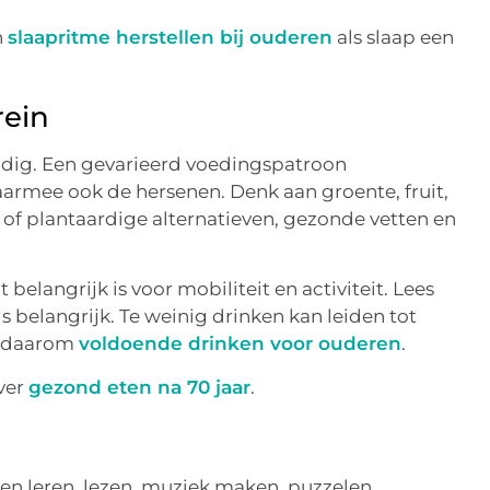
n
slaapritme herstellen bij ouderen
als slaap een
rein
nodig. Een gevarieerd voedingspatroon
rmee ook de hersenen. Denk aan groente, fruit,
 of plantaardige alternatieven, gezonde vetten en
belangrijk is voor mobiliteit en activiteit. Lees
is belangrijk. Te weinig drinken kan leiden tot
jk daarom
voldoende drinken voor ouderen
.
over
gezond eten na 70 jaar
.
en leren, lezen, muziek maken, puzzelen,