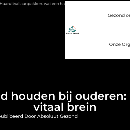
aanpakken: wat een haartransplantatie vandaag de dag kan beteke
Gezond o
Onze Org
 houden bij ouderen: le
vitaal brein
ubliceerd Door Absoluut Gezond