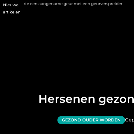
imte een aangename geur met een geurverspreider
Haaruitval 
Nieuwe
artikelen
Hersenen gezond
Gep
GEZOND OUDER WORDEN