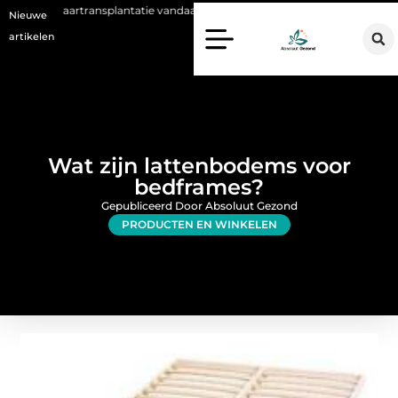
ansplantatie vandaag de dag kan betekenen
Voordelen van een Stanno
Nieuwe
artikelen
Wat zijn lattenbodems voor
bedframes?
Gepubliceerd Door Absoluut Gezond
PRODUCTEN EN WINKELEN