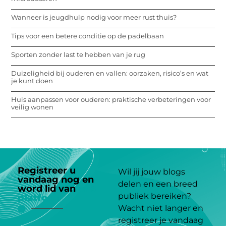
Wanneer is jeugdhulp nodig voor meer rust thuis?
Tips voor een betere conditie op de padelbaan
Sporten zonder last te hebben van je rug
Duizeligheid bij ouderen en vallen: oorzaken, risico’s en wat
je kunt doen
Huis aanpassen voor ouderen: praktische verbeteringen voor
veilig wonen
Registreer u
Wil jij jouw blogs
vandaag nog en
delen en een breed
word lid van
ons
publiek bereiken?
platform
Wacht niet langer en
registreer je vandaag