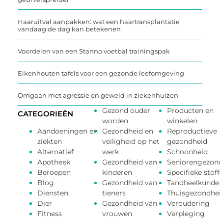
Haaruitval aanpakken: wat een haartransplantatie
vandaag de dag kan betekenen
Voordelen van een Stanno voetbal trainingspak
Eikenhouten tafels voor een gezonde leefomgeving
Omgaan met agressie en geweld in ziekenhuizen
Gezond ouder
Producten en
CATEGORIEËN
worden
winkelen
Aandoeningen en
Gezondheid en
Reproductieve
ziekten
veiligheid op het
gezondheid
Alternatief
werk
Schoonheid
Apotheek
Gezondheid van
Seniorengezon
Beroepen
kinderen
Specifieke stof
Blog
Gezondheid van
Tandheelkunde
Diensten
tieners
Thuisgezondhe
Dier
Gezondheid van
Veroudering
Fitness
vrouwen
Verpleging