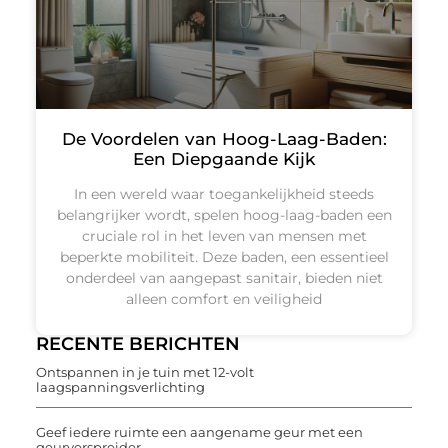
De Voordelen van Hoog-Laag-Baden:
Een Diepgaande Kijk
In een wereld waar toegankelijkheid steeds
belangrijker wordt, spelen hoog-laag-baden een
cruciale rol in het leven van mensen met
beperkte mobiliteit. Deze baden, een essentieel
onderdeel van aangepast sanitair, bieden niet
alleen comfort en veiligheid
RECENTE BERICHTEN
Ontspannen in je tuin met 12-volt
laagspanningsverlichting
Geef iedere ruimte een aangename geur met een
geurverspreider