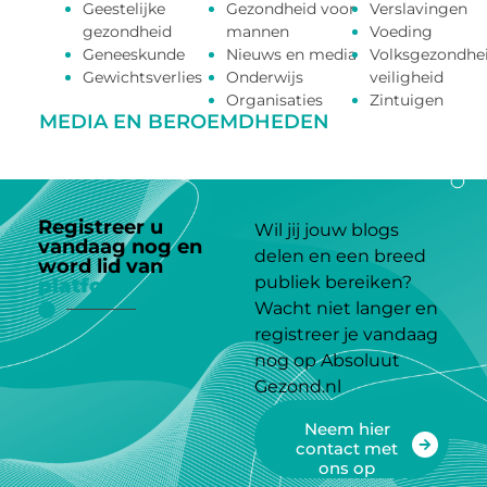
Geestelijke
Gezondheid voor
Verslavingen
gezondheid
mannen
Voeding
Geneeskunde
Nieuws en media
Volksgezondhe
Gewichtsverlies
Onderwijs
veiligheid
Organisaties
Zintuigen
MEDIA EN BEROEMDHEDEN
Registreer u
Wil jij jouw blogs
vandaag nog en
delen en een breed
word lid van
ons
publiek bereiken?
platform
Wacht niet langer en
registreer je vandaag
nog op Absoluut
Gezond.nl
Neem hier
contact met
ons op