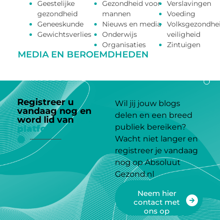
Geestelijke
Gezondheid voor
Verslavingen
gezondheid
mannen
Voeding
Geneeskunde
Nieuws en media
Volksgezondhe
Gewichtsverlies
Onderwijs
veiligheid
Organisaties
Zintuigen
MEDIA EN BEROEMDHEDEN
Registreer u
Wil jij jouw blogs
vandaag nog en
delen en een breed
word lid van
ons
publiek bereiken?
platform
Wacht niet langer en
registreer je vandaag
nog op Absoluut
Gezond.nl
Neem hier
contact met
ons op