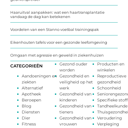
Haaruitval aanpakken: wat een haartransplantatie
vandaag de dag kan betekenen
Voordelen van een Stanno voetbal trainingspak
Eikenhouten tafels voor een gezonde leefomgeving
Omgaan met agressie en geweld in ziekenhuizen
Gezond ouder
Producten en
CATEGORIEËN
worden
winkelen
Aandoeningen en
Gezondheid en
Reproductieve
ziekten
veiligheid op het
gezondheid
Alternatief
werk
Schoonheid
Apotheek
Gezondheid van
Seniorengezon
Beroepen
kinderen
Specifieke stof
Blog
Gezondheid van
Tandheelkunde
Diensten
tieners
Thuisgezondhe
Dier
Gezondheid van
Veroudering
Fitness
vrouwen
Verpleging