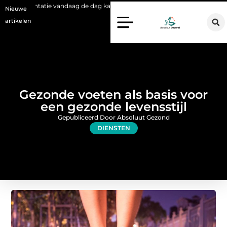
vandaag de dag kan betekenen
Voordelen van een Stanno voetbal trai
Nieuwe
artikelen
Gezonde voeten als basis voor
een gezonde levensstijl
Gepubliceerd Door Absoluut Gezond
DIENSTEN