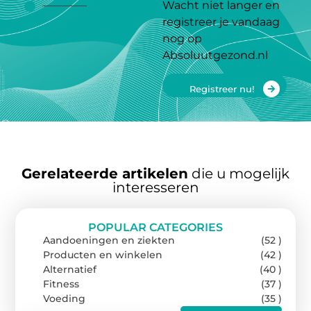
Wacht niet langer en
registreer je vandaag
nog op
Absoluutgezond.nl
Registreer nu!
Gerelateerde artikelen
die u mogelijk
interesseren
POPULAR CATEGORIES
Aandoeningen en ziekten
(52 )
Producten en winkelen
(42 )
Alternatief
(40 )
Fitness
(37 )
Voeding
(35 )