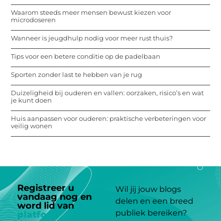
Waarom steeds meer mensen bewust kiezen voor
microdoseren
Wanneer is jeugdhulp nodig voor meer rust thuis?
Tips voor een betere conditie op de padelbaan
Sporten zonder last te hebben van je rug
Duizeligheid bij ouderen en vallen: oorzaken, risico’s en wat
je kunt doen
Huis aanpassen voor ouderen: praktische verbeteringen voor
veilig wonen
Registreer u
Wil jij jouw blogs
vandaag nog en
delen en een breed
word lid van
ons
publiek bereiken?
platform