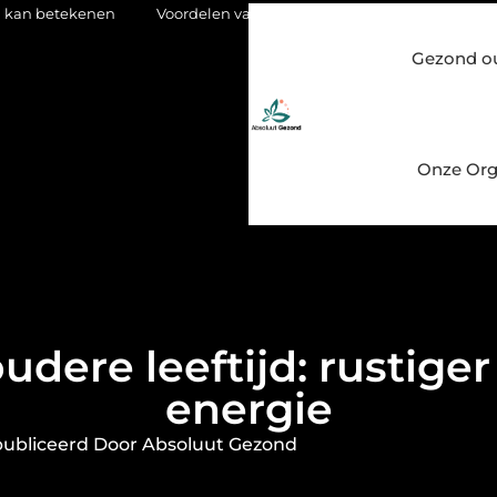
nen
Voordelen van een Stanno voetbal trainingspak
Eikenho
Gezond o
Onze Org
udere leeftijd: rustig
energie
ubliceerd Door Absoluut Gezond