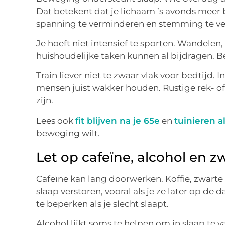
Dat betekent dat je lichaam ’s avonds meer
spanning te verminderen en stemming te ve
Je hoeft niet intensief te sporten. Wandelen, f
huishoudelijke taken kunnen al bijdragen. Be
Train liever niet te zwaar vlak voor bedtijd.
mensen juist wakker houden. Rustige rek- o
zijn.
Lees ook
fit blijven na je 65e
en
tuinieren 
beweging wilt.
Let op cafeïne, alcohol en z
Cafeïne kan lang doorwerken. Koffie, zwarte
slaap verstoren, vooral als je ze later op de
te beperken als je slecht slaapt.
Alcohol lijkt soms te helpen om in slaap te v