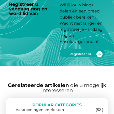
Registreer u
Wil jij jouw blogs
vandaag nog en
delen en een breed
word lid van
ons
publiek bereiken?
platform
Wacht niet langer en
registreer je vandaag
nog op
Absoluutgezond.nl
Registreer nu!
Gerelateerde artikelen
die u mogelijk
interesseren
POPULAR CATEGORIES
Aandoeningen en ziekten
(52 )