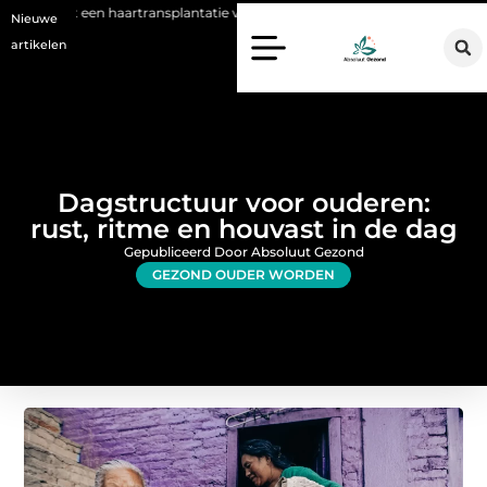
transplantatie vandaag de dag kan betekenen
Voordelen van een Stan
Nieuwe
artikelen
Dagstructuur voor ouderen:
rust, ritme en houvast in de dag
Gepubliceerd Door Absoluut Gezond
GEZOND OUDER WORDEN