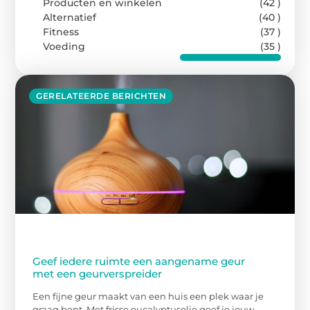
Producten en winkelen
(42 )
Alternatief
(40 )
Fitness
(37 )
Voeding
(35 )
GERELATEERDE BERICHTEN
Geef iedere ruimte een aangename geur
met een geurverspreider
Een fijne geur maakt van een huis een plek waar je
graag bent. Met frisse eucalyptusolie geef je jouw