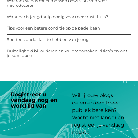
Waarom steeds meer mensen bewust kiezen voor
microdoseren
Wanneer is jeugdhulp nodig voor meer rust thuis?
Tips voor een betere conditie op de padelbaan
Sporten zonder last te hebben van je rug
Duizeligheid bij ouderen en vallen: oorzaken, risico’s en wat
je kunt doen
Registreer u
Wil jij jouw blogs
vandaag nog en
delen en een breed
word lid van
ons
publiek bereiken?
platform
Wacht niet langer en
registreer je vandaag
nog op