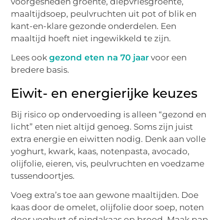
voorgesneden groente, diepvriesgroente,
maaltijdsoep, peulvruchten uit pot of blik en
kant-en-klare gezonde onderdelen. Een
maaltijd hoeft niet ingewikkeld te zijn.
Lees ook
gezond eten na 70 jaar
voor een
bredere basis.
Eiwit- en energierijke keuzes
Bij risico op ondervoeding is alleen “gezond en
licht” eten niet altijd genoeg. Soms zijn juist
extra energie en eiwitten nodig. Denk aan volle
yoghurt, kwark, kaas, notenpasta, avocado,
olijfolie, eieren, vis, peulvruchten en voedzame
tussendoortjes.
Voeg extra’s toe aan gewone maaltijden. Doe
kaas door de omelet, olijfolie door soep, noten
door yoghurt of pindakaas op brood. Maak pap