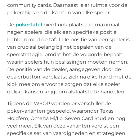
community cards. Daarnaast is er ruimte voor de
pokerchips en de kaarten van elke speler.
De
pokertafel
biedt ook plaats aan maximaal
negen spelers, die elk een specifieke positie
hebben rond de tafel. De positie van een speler is
van cruciaal belang bij het bepalen van de
speelstrategie, omdat het de volgorde bepaalt
waarin spelers hun beslissingen moeten nemen.
De positie van de dealer, aangegeven door de
dealerbutton, verplaatst zich na elke hand met de
klok mee om ervoor te zorgen dat elke speler
gelijke kansen krijgt om als laatste te handelen.
Tijdens de WSOP worden er verschillende
pokervarianten gespeeld, waaronder Texas
Hold’em, Omaha Hi/Lo, Seven Card Stud en nog
veel meer. Elk van deze varianten vereist een
specifieke set van vaardigheden en strategieën,