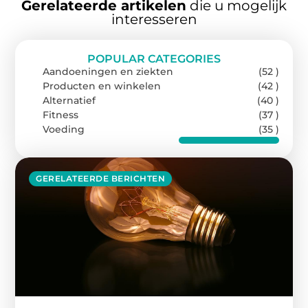
Gerelateerde artikelen
die u mogelijk
interesseren
POPULAR CATEGORIES
Aandoeningen en ziekten
(52 )
Producten en winkelen
(42 )
Alternatief
(40 )
Fitness
(37 )
Voeding
(35 )
GERELATEERDE BERICHTEN