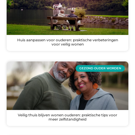
Huis aanpassen voor ouderen: praktische verbeteringen
voor veilig wonen
GEZOND OUDER WORDEN
Veilig thuis blijven wonen ouderen: praktische tips voor
meer zelfstandigheid