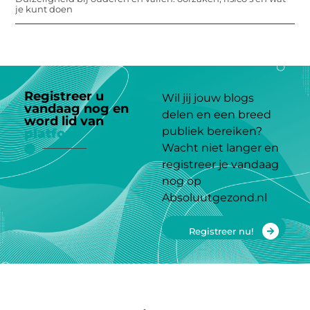
je kunt doen
Registreer u
Wil jij jouw blogs
vandaag nog en
delen en een breed
word lid van
ons
publiek bereiken?
platform
Wacht niet langer en
registreer je vandaag
nog op
Absoluutgezond.nl
Registreer nu!