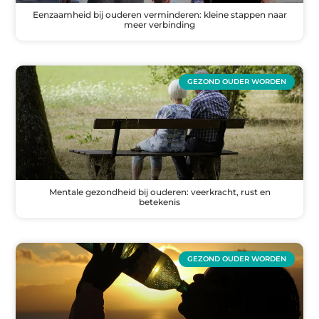
Eenzaamheid bij ouderen verminderen: kleine stappen naar
meer verbinding
GEZOND OUDER WORDEN
Mentale gezondheid bij ouderen: veerkracht, rust en
betekenis
GEZOND OUDER WORDEN