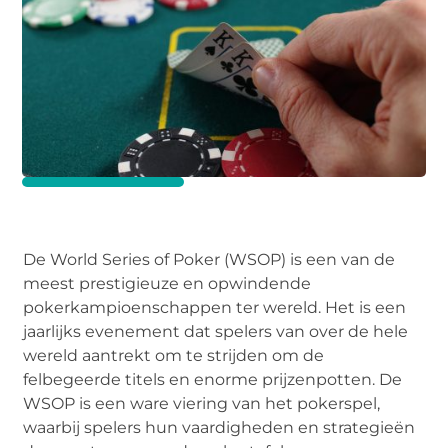
De World Series of Poker (WSOP) is een van de
meest prestigieuze en opwindende
pokerkampioenschappen ter wereld. Het is een
jaarlijks evenement dat spelers van over de hele
wereld aantrekt om te strijden om de
felbegeerde titels en enorme prijzenpotten. De
WSOP is een ware viering van het pokerspel,
waarbij spelers hun vaardigheden en strategieën