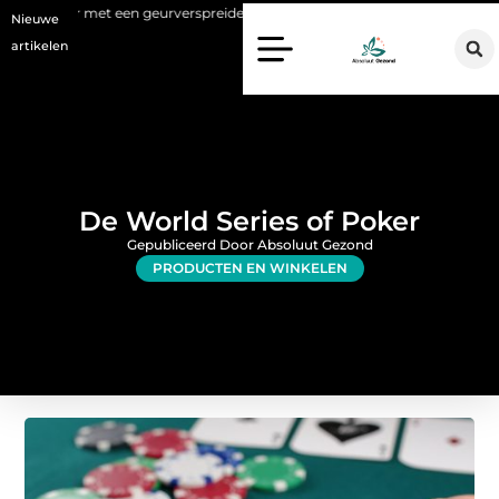
en geurverspreider
Haaruitval aanpakken: wat een haartransplantat
Nieuwe
artikelen
De World Series of Poker
Gepubliceerd Door Absoluut Gezond
PRODUCTEN EN WINKELEN