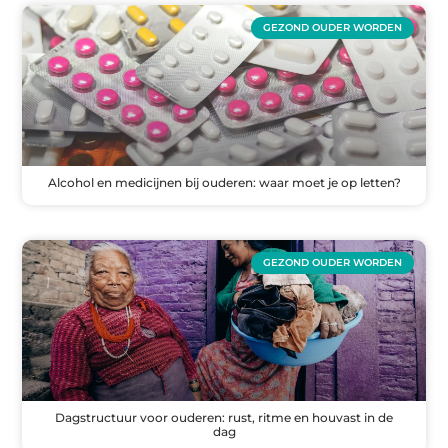
GEZOND OUDER WORDEN
Alcohol en medicijnen bij ouderen: waar moet je op letten?
GEZOND OUDER WORDEN
Dagstructuur voor ouderen: rust, ritme en houvast in de
dag