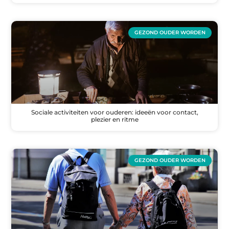
GEZOND OUDER WORDEN
Sociale activiteiten voor ouderen: ideeën voor contact,
plezier en ritme
GEZOND OUDER WORDEN