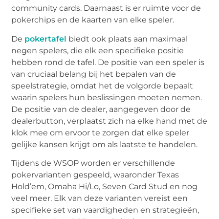
community cards. Daarnaast is er ruimte voor de
pokerchips en de kaarten van elke speler.
De
pokertafel
biedt ook plaats aan maximaal
negen spelers, die elk een specifieke positie
hebben rond de tafel. De positie van een speler is
van cruciaal belang bij het bepalen van de
speelstrategie, omdat het de volgorde bepaalt
waarin spelers hun beslissingen moeten nemen.
De positie van de dealer, aangegeven door de
dealerbutton, verplaatst zich na elke hand met de
klok mee om ervoor te zorgen dat elke speler
gelijke kansen krijgt om als laatste te handelen.
Tijdens de WSOP worden er verschillende
pokervarianten gespeeld, waaronder Texas
Hold’em, Omaha Hi/Lo, Seven Card Stud en nog
veel meer. Elk van deze varianten vereist een
specifieke set van vaardigheden en strategieën,