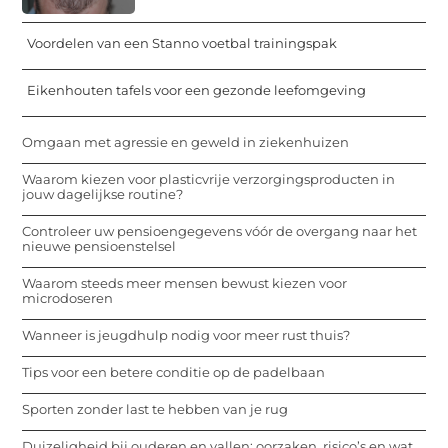
Voordelen van een Stanno voetbal trainingspak
Eikenhouten tafels voor een gezonde leefomgeving
Omgaan met agressie en geweld in ziekenhuizen
Waarom kiezen voor plasticvrije verzorgingsproducten in
jouw dagelijkse routine?
Controleer uw pensioengegevens vóór de overgang naar het
nieuwe pensioenstelsel
Waarom steeds meer mensen bewust kiezen voor
microdoseren
Wanneer is jeugdhulp nodig voor meer rust thuis?
Tips voor een betere conditie op de padelbaan
Sporten zonder last te hebben van je rug
Duizeligheid bij ouderen en vallen: oorzaken, risico’s en wat