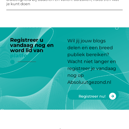
je kunt doen
Registreer u
Wil jij jouw blogs
vandaag nog en
delen en een breed
word lid van
ons
publiek bereiken?
platform
Wacht niet langer en
registreer je vandaag
nog op
Absoluutgezond.nl
Registreer nu!