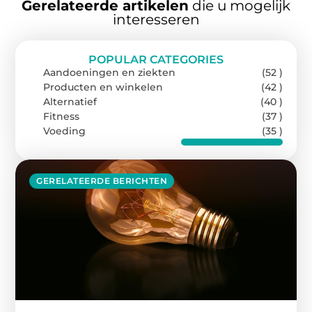
Gerelateerde artikelen
die u mogelijk
interesseren
POPULAR CATEGORIES
Aandoeningen en ziekten
(52 )
Producten en winkelen
(42 )
Alternatief
(40 )
Fitness
(37 )
Voeding
(35 )
GERELATEERDE BERICHTEN