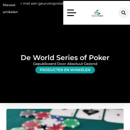
een geurverspreider
Haaruitval aanpakken: wat een haartransplanta
Nieuwe
artikelen
De World Series of Poker
Gepubliceerd Door Absoluut Gezond
PRODUCTEN EN WINKELEN