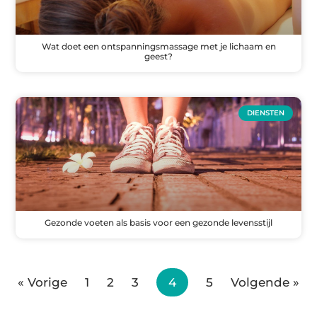
Wat doet een ontspanningsmassage met je lichaam en
geest?
DIENSTEN
Gezonde voeten als basis voor een gezonde levensstijl
« Vorige
1
2
3
4
5
Volgende »