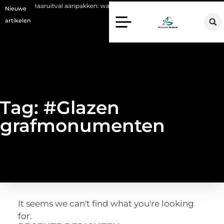
er
Haaruitval aanpakken: wat een haartransplantatie vandaag de da
Nieuwe
artikelen
Tag: #Glazen
grafmonumenten
It seems we can't find what you're looking
for.