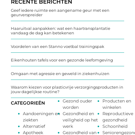
RECENTE BERICHTEN
Geef iedere ruimte een aangename geur met een
geurverspreider
Haaruitval aanpakken: wat een haartransplantatie
vandaag de dag kan betekenen
Voordelen van een Stanno voetbal trainingspak
Eikenhouten tafels voor een gezonde leefomgeving
Omgaan met agressie en geweld in ziekenhuizen
Waarom kiezen voor plasticvrije verzorgingsproducten in
jouw dagelijkse routine?
Gezond ouder
Producten en
CATEGORIEËN
worden
winkelen
Aandoeningen en
Gezondheid en
Reproductieve
ziekten
veiligheid op het
gezondheid
Alternatief
werk
Schoonheid
Apotheek
Gezondheid van
Seniorengezon