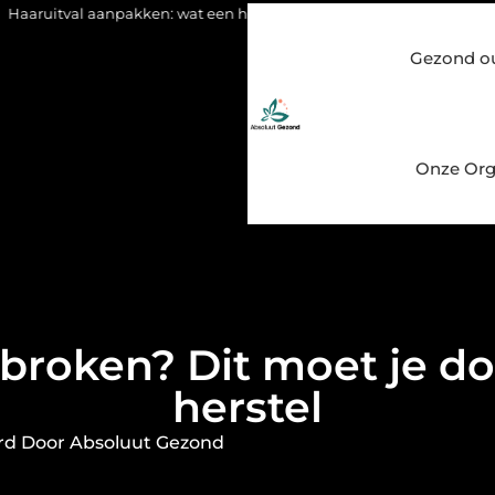
en: wat een haartransplantatie vandaag de dag kan betekenen
Gezond o
Onze Org
ebroken? Dit moet je do
herstel
rd Door Absoluut Gezond