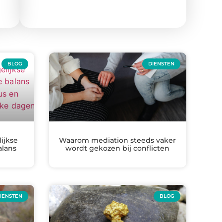
BLOG
DIENSTEN
ijkse
Waarom mediation steeds vaker
alans
wordt gekozen bij conflicten
IENSTEN
BLOG