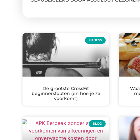
FITNESS
De grootste CrossFit
Waa
beginnersfouten (en hoe je ze
me
voorkomt)
BLOG