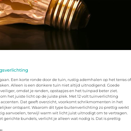
gsverlichting
aan. Een korte ronde door de tuin, rustig ademhalen op het terras of
aken. Alleen is een donkere tuin niet altijd uitnodigend. Goede
eiliger, omdat je randen, opstapjes en het tuinpad beter ziet.
m het juiste licht op de juiste plek. Met 12 volt tuinverlichting
 accenten. Dat geeft overzicht, voorkomt schrikmomenten in het
elijker ontspant. Waarom dit type buitenverlichting zo prettig werkt
tig aanvoelen, terwijl warm wit licht juist uitnodigt om te vertragen.
gerichte bundels, verlicht je alleen wat nodig is. Dat is prettig
NL