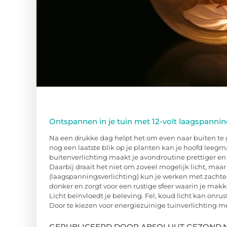
Ontspannen in je tuin met 12-volt laagspannin
Na een drukke dag helpt het om even naar buiten te g
nog een laatste blik op je planten kan je hoofd leegm
buitenverlichting maakt je avondroutine prettiger en v
Daarbij draait het niet om zoveel mogelijk licht, maar o
(laagspanningsverlichting) kun je werken met zachte
donker en zorgt voor een rustige sfeer waarin je makk
Licht beïnvloedt je beleving. Fel, koud licht kan onrus
Door te kiezen voor energiezuinige tuinverlichting met 
GEPUBLICEERD DOOR ABSOLUUT GEZOND.