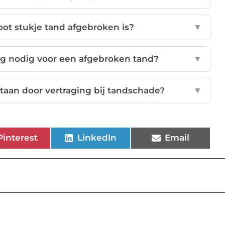
oot stukje tand afgebroken is?
▼
g nodig voor een afgebroken tand?
▼
aan door vertraging bij tandschade?
▼
Pinterest
LinkedIn
Email