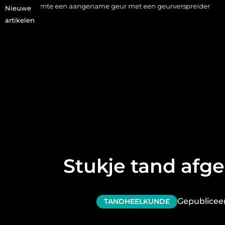
n aangename geur met een geurverspreider
Haaruitval aanpakk
Nieuwe
artikelen
Stukje tand afg
Gepublicee
TANDHEELKUNDE