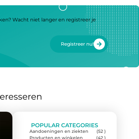
ken? Wacht niet langer en registreer je
Registreer nu!
teresseren
POPULAR CATEGORIES
Aandoeningen en ziekten
(52 )
Producten en winkelen
(42 )