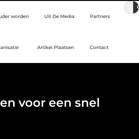
Voordelen van een Stanno voetbal trainingspak
Eikenhouten t
uder worden
Uit De Media
Partners
anisatie
Artikel Plaatsen
Contact
en voor een snel