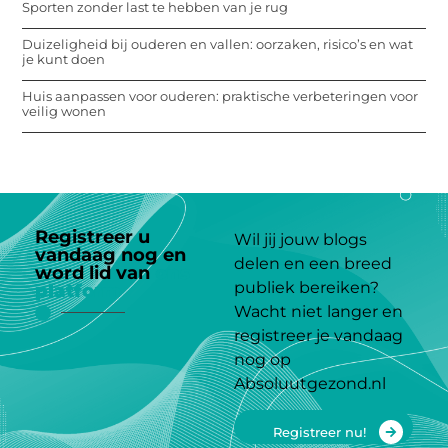
Sporten zonder last te hebben van je rug
Duizeligheid bij ouderen en vallen: oorzaken, risico’s en wat
je kunt doen
Huis aanpassen voor ouderen: praktische verbeteringen voor
veilig wonen
Registreer u
Wil jij jouw blogs
vandaag nog en
delen en een breed
word lid van
ons
publiek bereiken?
platform
Wacht niet langer en
registreer je vandaag
nog op
Absoluutgezond.nl
Registreer nu!