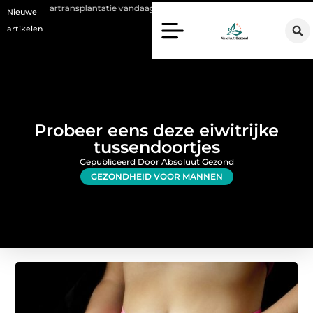
splantatie vandaag de dag kan betekenen
Voordelen van een Stanno v
Nieuwe
artikelen
Probeer eens deze eiwitrijke
tussendoortjes
Gepubliceerd Door Absoluut Gezond
GEZONDHEID VOOR MANNEN