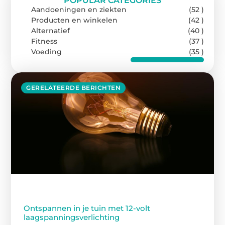
POPULAR CATEGORIES
Aandoeningen en ziekten
(52 )
Producten en winkelen
(42 )
Alternatief
(40 )
Fitness
(37 )
Voeding
(35 )
GERELATEERDE BERICHTEN
Ontspannen in je tuin met 12-volt
laagspanningsverlichting