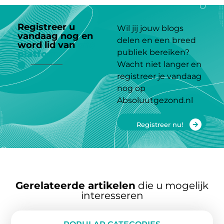
Registreer u
Wil jij jouw blogs
vandaag nog en
delen en een breed
word lid van
ons
publiek bereiken?
platform
Wacht niet langer en
registreer je vandaag
nog op
Absoluutgezond.nl
Registreer nu!
Gerelateerde artikelen
die u mogelijk
interesseren