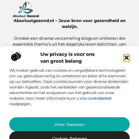
Absoluutgezond.nl – Jouw bron voor gezondheid en
welzijn.
Ontdek een diverse verzameling blogs en artikelen die
essentiële thema’s uit het dagelijks leven belichten, van
voeding en fitness tot mentale gezondheid en lifestyle.
Uw privacy is voor ons
van groot belang
Onze informatie
Wij maken gebruik van cookies en vergelijkbare technologieën
Backlinks Kopen: Hoe Jij Jouw Website Sneller naar de Top Brengt
Inkomsten Genereren met Mijn Website: Zo Zet Jij Jouw Online Platform Om in Geld
om uw gebruikservaring te verbeteren en beter af te stemmen
op uw behoeften. Deze cookies kunnen voor diverse doeleinden
Bericht categorie
worden ingezet, zoals het aanbieden van gepersonaliseerde
advertenties en het analyseren van het gebruik van onze
website. Voor meer informatie kunt u
ons cookiebeleid
raadplegen.
Ga Naar Bo
Alles Toestaan
Website index
Cookiebeleid
@2025 absoluutgezond.nl. All Right Reserved.
Cookies Beheren