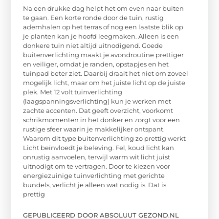
Na een drukke dag helpt het om even naar buiten
te gaan. Een korte ronde door de tuin, rustig
ademhalen op het terras of nog een laatste blik op
je planten kan je hoofd leegmaken. Alleen is een
donkere tuin niet altijd uitnodigend. Goede
buitenverlichting maakt je avondroutine prettiger
en veiliger, omdat je randen, opstapjes en het
tuinpad beter ziet. Daarbij draait het niet om zoveel
mogelijk licht, maar om het juiste licht op de juiste
plek. Met 12 volt tuinverlichting
(laagspanningsverlichting) kun je werken met
zachte accenten. Dat geeft overzicht, voorkomt
schrikmomenten in het donker en zorgt voor een
rustige sfeer waarin je makkelijker ontspant.
Waarom dit type buitenverlichting zo prettig werkt
Licht beïnvloedt je beleving. Fel, koud licht kan
onrustig aanvoelen, terwijl warm wit licht juist
uitnodigt om te vertragen. Door te kiezen voor
energiezuinige tuinverlichting met gerichte
bundels, verlicht je alleen wat nodig is. Dat is
prettig
GEPUBLICEERD DOOR ABSOLUUT GEZOND.NL