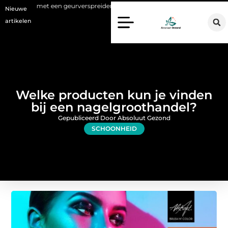
en geurverspreider
Haaruitval aanpakken: wat een haartransplantati
Nieuwe
artikelen
Welke producten kun je vinden
bij een nagelgroothandel?
Gepubliceerd Door Absoluut Gezond
SCHOONHEID