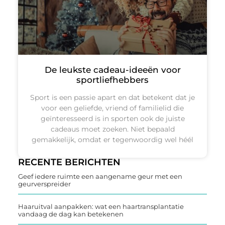
De leukste cadeau-ideeën voor
sportliefhebbers
Sport is een passie apart en dat betekent dat je
voor een geliefde, vriend of familielid die
geïnteresseerd is in sporten ook de juiste
cadeaus moet zoeken. Niet bepaald
gemakkelijk, omdat er tegenwoordig wel héél
RECENTE BERICHTEN
Geef iedere ruimte een aangename geur met een
geurverspreider
Haaruitval aanpakken: wat een haartransplantatie
vandaag de dag kan betekenen