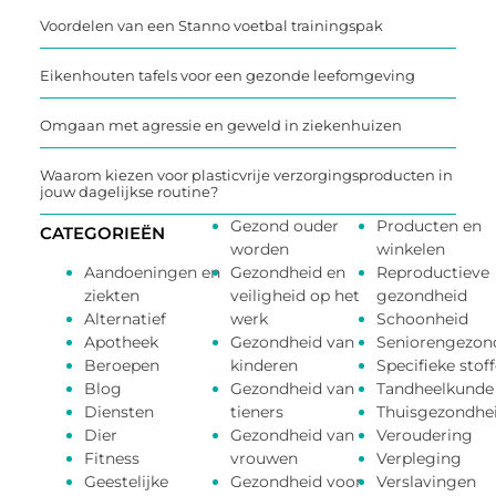
Voordelen van een Stanno voetbal trainingspak
Eikenhouten tafels voor een gezonde leefomgeving
Omgaan met agressie en geweld in ziekenhuizen
Waarom kiezen voor plasticvrije verzorgingsproducten in
jouw dagelijkse routine?
Gezond ouder
Producten en
CATEGORIEËN
worden
winkelen
Aandoeningen en
Gezondheid en
Reproductieve
ziekten
veiligheid op het
gezondheid
Alternatief
werk
Schoonheid
Apotheek
Gezondheid van
Seniorengezon
Beroepen
kinderen
Specifieke stof
Blog
Gezondheid van
Tandheelkunde
Diensten
tieners
Thuisgezondhe
Dier
Gezondheid van
Veroudering
Fitness
vrouwen
Verpleging
Geestelijke
Gezondheid voor
Verslavingen