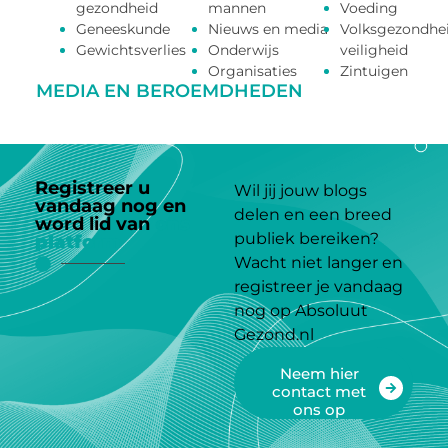
gezondheid
mannen
Voeding
Geneeskunde
Nieuws en media
Volksgezondhe
Gewichtsverlies
Onderwijs
veiligheid
Organisaties
Zintuigen
MEDIA EN BEROEMDHEDEN
Registreer u
Wil jij jouw blogs
vandaag nog en
delen en een breed
word lid van
ons
publiek bereiken?
platform
Wacht niet langer en
registreer je vandaag
nog op Absoluut
Gezond.nl
Neem hier
contact met
ons op