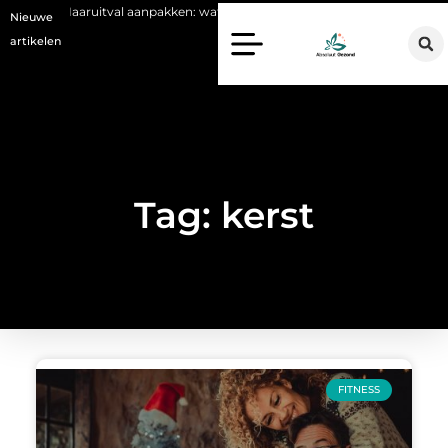
r
Haaruitval aanpakken: wat een haartransplantatie vandaag de dag
Nieuwe
artikelen
Tag: kerst
FITNESS