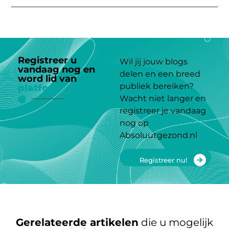
Registreer u
Wil jij jouw blogs
vandaag nog en
delen en een breed
word lid van
ons
publiek bereiken?
platform
Wacht niet langer en
registreer je vandaag
nog op
Absoluutgezond.nl
Registreer nu!
Gerelateerde artikelen
die u mogelijk