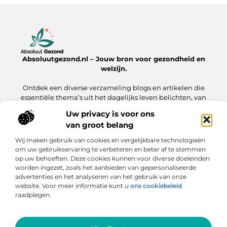
Absoluutgezond.nl – Jouw bron voor gezondheid en
welzijn.
Ontdek een diverse verzameling blogs en artikelen die
essentiële thema’s uit het dagelijks leven belichten, van
voeding en fitness tot mentale gezondheid en lifestyle.
Uw privacy is voor ons
van groot belang
Onze informatie
Wij maken gebruik van cookies en vergelijkbare technologieën
Backlinks Kopen: Hoe Jij Jouw Website Sneller naar de Top Brengt
Inkomsten Genereren met Mijn Website: Zo Zet Jij Jouw Online Platform Om in Geld
om uw gebruikservaring te verbeteren en beter af te stemmen
op uw behoeften. Deze cookies kunnen voor diverse doeleinden
Bericht categorie
worden ingezet, zoals het aanbieden van gepersonaliseerde
advertenties en het analyseren van het gebruik van onze
website. Voor meer informatie kunt u
ons cookiebeleid
raadplegen.
Ga Naar Bo