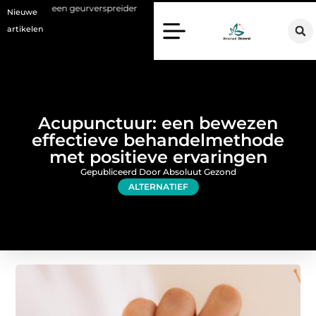
eurverspreider
Haaruitval aanpakken: wat een haartransplantatie v
Nieuwe
artikelen
Acupunctuur: een bewezen
effectieve behandelmethode
met positieve ervaringen
Gepubliceerd Door Absoluut Gezond
ALTERNATIEF