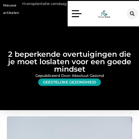
splantatie vandaag de dag kan betekenen
Voordelen van een Stanno v
Nieuwe
artikelen
2 beperkende overtuigingen die
je moet loslaten voor een goede
mindset
Gepubliceerd Door Absoluut Gezond
GEESTELIJKE GEZONDHEID