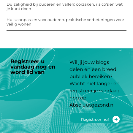
Duizeligheid bij ouderen en vallen: oorzaken, risico’s en wat
je kunt doen
Huis aanpassen voor ouderen: praktische verbeteringen voor
veilig wonen
Registreer u
Wil jij jouw blogs
vandaag nog en
delen en een breed
word lid van
ons
publiek bereiken?
platform
Wacht niet langer en
registreer je vandaag
nog op
Absoluutgezond.nl
Registreer nu!