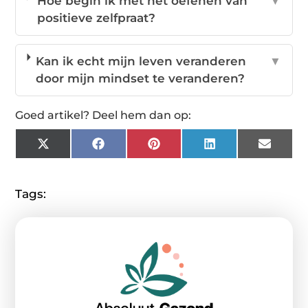
Hoe begin ik met het oefenen van
▼
positieve zelfpraat?
Kan ik echt mijn leven veranderen
▼
door mijn mindset te veranderen?
Goed artikel? Deel hem dan op:
X
Facebook
Pinterest
LinkedIn
Email
(Twitter)
Tags: