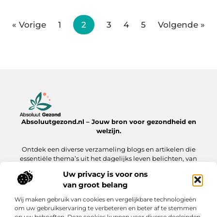
« Vorige
1
2
3
4
5
Volgende »
Absoluutgezond.nl – Jouw bron voor gezondheid en
welzijn.
Ontdek een diverse verzameling blogs en artikelen die
essentiële thema’s uit het dagelijks leven belichten, van
voeding en fitness tot mentale gezondheid en lifestyle.
Uw privacy is voor ons
van groot belang
Onze informatie
Wij maken gebruik van cookies en vergelijkbare technologieën
Backlinks Kopen: Hoe Jij Jouw Website Sneller naar de Top Brengt
Inkomsten Genereren met Mijn Website: Zo Zet Jij Jouw Online Platform Om in Geld
om uw gebruikservaring te verbeteren en beter af te stemmen
op uw behoeften. Deze cookies kunnen voor diverse doeleinden